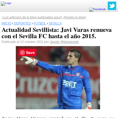
¿Los artículos de tu blog publicados aquí? ¡Propón tu blog!
INICIO
›
DEPORTES
›
FÚTBOL
›
SEVILLA
Actualidad Sevillista: Javi Varas renueva
con el Sevilla FC hasta el año 2015.
Publicado el 12 octubre 2011 por
Javisfc
@blogjavisfc
Save