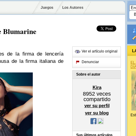
Juegos
Los Autores
e Blumarine
L
Ver el artículo original
es de la firma de lencería
musa
de la firma italiana de
Denunciar
EL
DÍ
Sobre el autor
Kira
8952
veces
compartido
ver su perfil
ver su blog
Est
Sus últimos artículos