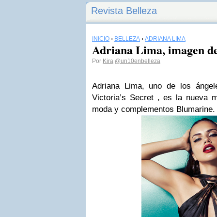
Revista Belleza
INICIO
›
BELLEZA
›
ADRIANA LIMA
Adriana Lima, imagen d
Por
Kira
@un10enbelleza
Adriana Lima
, uno de los ángel
Victoria’s Secret , es la
nueva 
moda y complementos
Blumarine
.