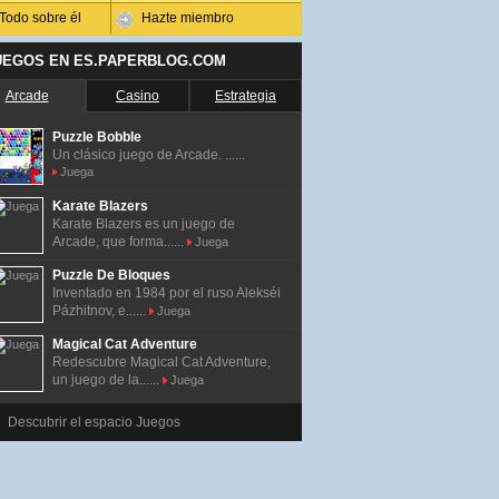
Todo sobre él
Hazte miembro
UEGOS EN ES.PAPERBLOG.COM
Arcade
Casino
Estrategia
Puzzle Bobble
Un clásico juego de Arcade. ......
Juega
Karate Blazers
Karate Blazers es un juego de
Arcade, que forma......
Juega
Puzzle De Bloques
Inventado en 1984 por el ruso Alekséi
Pázhitnov, e......
Juega
Magical Cat Adventure
Redescubre Magical Cat Adventure,
un juego de la......
Juega
Descubrir el espacio Juegos