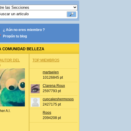
¿ Aún no eres miembro ?
Propón tu blog
A COMUNIDAD BELLEZA
 AUTOR DEL
TOP MIEMBROS
A
martaelen
10126845 pt
Clarena Roux
2597793 pt
cupcakeshermosos
2427175 pt
her A.l.
Roos
2094208 pt