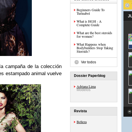
Beginners Guide To
Turinabol
J
What is HGH - A
Complete Guide
What are the best steroids
for women?
What Happens when
Bodybuilders Stop Taking
Steroids?
Ver todos
 la campaña de la
colección
es estampado animal vuelve
Dossier Paperblog
Adriana Lima
Modelos
Revista
Belleza