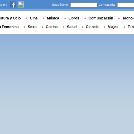
s en
Seudónimo
Contraseña
ltura y Ocio
Cine
Música
Libros
Comunicación
Tecnol
n Femenino
Sexo
Cocina
Salud
Ciencia
Viajes
Ten