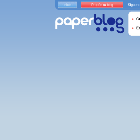
Inicio
Propón tu blog
Sígueno
Cu
E