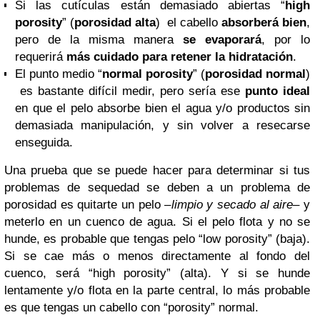
Si las cutículas están demasiado abiertas “
high
porosity
” (
porosidad alta
) el cabello
absorberá bien
,
pero de la misma manera
se evaporará
, por lo
requerirá
más cuidado para retener la hidratación
.
El punto medio “
normal porosity
” (
porosidad normal
)
es bastante difícil medir, pero sería ese
punto ideal
en que el pelo absorbe bien el agua y/o productos sin
demasiada manipulación, y sin volver a resecarse
enseguida.
Una prueba que se puede hacer para determinar si tus
problemas de sequedad se deben a un problema de
porosidad es quitarte un pelo –
limpio y secado al aire
– y
meterlo en un cuenco de agua. Si el pelo flota y no se
hunde, es probable que tengas pelo “low porosity” (baja).
Si se cae más o menos directamente al fondo del
cuenco, será “high porosity” (alta). Y si se hunde
lentamente y/o flota en la parte central, lo más probable
es que tengas un cabello con “porosity” normal.