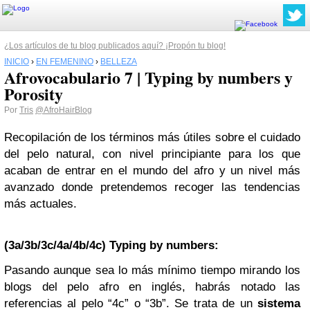
¿Los artículos de tu blog publicados aquí? ¡Propón tu blog!
INICIO
›
EN FEMENINO
›
BELLEZA
Afrovocabulario 7 | Typing by numbers y
Porosity
Por
Tris
@AfroHairBlog
Recopilación de los términos más útiles sobre el cuidado
del pelo natural, con nivel principiante para los que
acaban de entrar en el mundo del afro y un nivel más
avanzado donde pretendemos recoger las tendencias
más actuales.
(3a/3b/3c/4a/4b/4c) Typing by numbers:
Pasando aunque sea lo más mínimo tiempo mirando los
blogs del pelo afro en inglés, habrás notado las
referencias al pelo “4c” o “3b”. Se trata de un
sistema