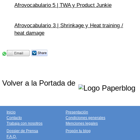
Afrovocabulario 5 | TWA y Product Junkie
Afrovocabulario 3 | Shrinkage y Heat training /
heat damage
Volver a la Portada de
Inicio
Presentación
Contacto
Condiciones generales
Trabaja con nosotros
Menciones legales
Dossier de Prensa
Propón tu blog
F.A.Q.