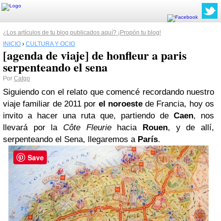
¿Los artículos de tu blog publicados aquí? ¡Propón tu blog!
INICIO
›
CULTURA Y OCIO
[agenda de viaje] de honfleur a paris
serpenteando el sena
Por
Catgo
Siguiendo con el relato que comencé recordando nuestro
viaje familiar de 2011 por
el noroeste
de Francia, hoy os
invito a hacer una ruta que, partiendo de
Caen
, nos
llevará por la
Côte Fleurie
hacia
Rouen
, y de allí,
serpenteando el Sena, llegaremos a
París
.
Save