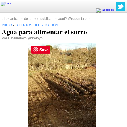
¿Los artículos de tu blog publicados aquí? ¡Propón tu blog!
INICIO
›
TALENTOS
›
ILUSTRACIÓN
Agua para alimentar el surco
Por
Davidrefoyo
@drefoyo
Save