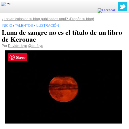
¿Los artículos de tu blog publicados aquí? ¡Propón tu blog!
INICIO
›
TALENTOS
›
ILUSTRACIÓN
Luna de sangre no es el título de un libro
de Kerouac
Por
Davidrefoyo
@drefoyo
Save