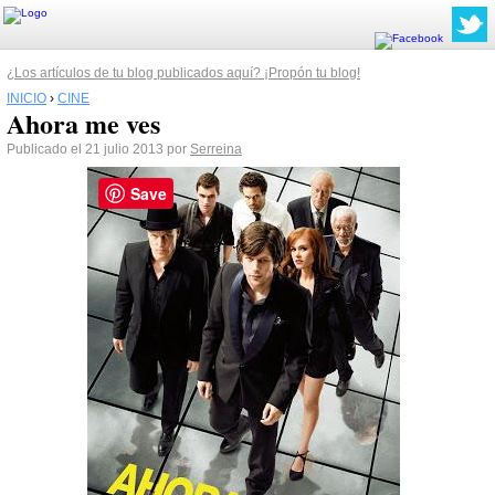
¿Los artículos de tu blog publicados aquí? ¡Propón tu blog!
INICIO
›
CINE
Ahora me ves
Publicado el 21 julio 2013 por
Serreina
Save