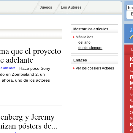
Juegos
Los Autores
Mostrar los artículos
Más leídos
del año
ma que el proyecto
desde siempre
T
e adelante
K
Enlaces
F
Hace poco Sony
Ver los dossiers Actores
Sy
ndo en Zombieland 2, un
R
o; ahora, uno de los actores
M
P
An
Ra
M
O
enberg y Jeremy
S
izan pósters de...
K
A