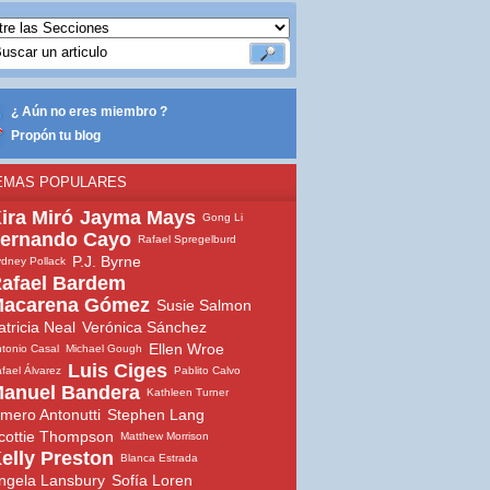
¿ Aún no eres miembro ?
Propón tu blog
EMAS POPULARES
ira Miró
Jayma Mays
Gong Li
ernando Cayo
Rafael Spregelburd
P.J. Byrne
dney Pollack
afael Bardem
acarena Gómez
Susie Salmon
atricia Neal
Verónica Sánchez
Ellen Wroe
tonio Casal
Michael Gough
Luis Ciges
fael Álvarez
Pablito Calvo
anuel Bandera
Kathleen Turner
mero Antonutti
Stephen Lang
cottie Thompson
Matthew Morrison
elly Preston
Blanca Estrada
ngela Lansbury
Sofía Loren