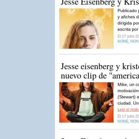
Jesse Eisenberg y Kris
Publicado p
y afiches 
dirigida p
escrita po
El 27 julio 
NONE
NON
,
Jesse eisenberg y kris
nuevo clip de "america
Mike, un c
motivación
(Stewart) 
ciudad. Un
Leer el resto
El 17 julio 
NONE
NON
,