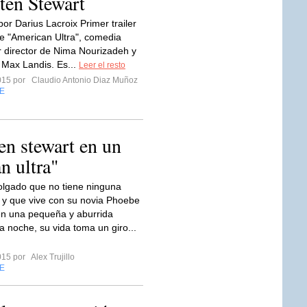
ten Stewart
or Darius Lacroix Primer trailer
de "American Ultra", comedia
or director de Nima Nourizadeh y
r Max Landis. Es...
Leer el resto
2015 por
Claudio Antonio Diaz Muñoz
E
ten stewart en un
n ultra"
olgado que no tiene ninguna
 y que vive con su novia Phoebe
en una pequeña y aburrida
a noche, su vida toma un giro...
2015 por
Alex Trujillo
E