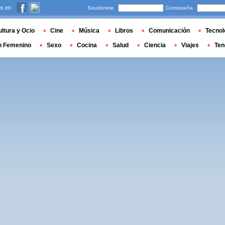
s en
Seudónimo
Contraseña
ltura y Ocio
Cine
Música
Libros
Comunicación
Tecnol
n Femenino
Sexo
Cocina
Salud
Ciencia
Viajes
Ten