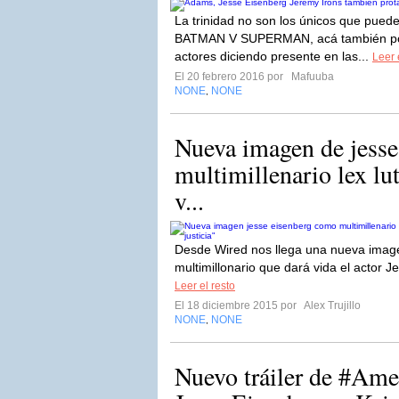
La trinidad no son los únicos que pued
BATMAN V SUPERMAN, acá también pod
actores diciendo presente en las...
Leer 
El 20 febrero 2016 por
Mafuuba
NONE
NONE
,
Nueva imagen de jesse
multimillenario lex lu
v...
Desde Wired nos llega una nueva imagen
multimillonario que dará vida el actor 
Leer el resto
El 18 diciembre 2015 por
Alex Trujillo
NONE
NONE
,
Nuevo tráiler de #Ame