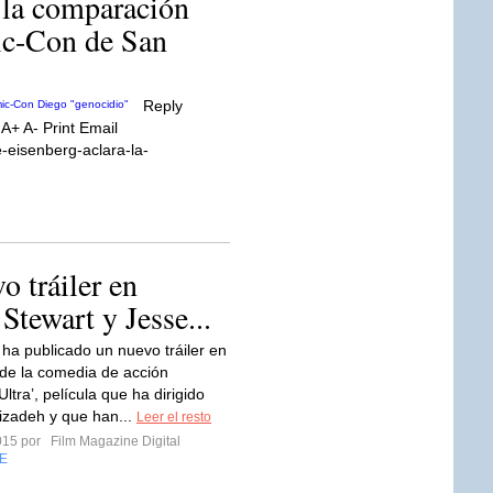
a la comparación
ic-Con de San
Reply
A+ A- Print Email
-eisenberg-aclara-la-
o tráiler en
Stewart y Jesse...
 ha publicado un nuevo tráiler en
 de la comedia de acción
ltra’, película que ha dirigido
zadeh y que han...
Leer el resto
2015 por
Film Magazine Digital
E