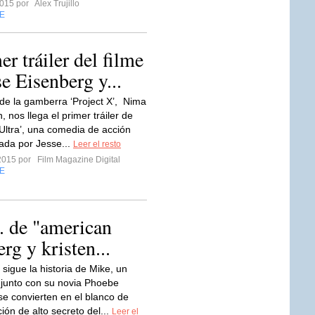
 2015 por
Alex Trujillo
E
r tráiler del filme
e Eisenberg y...
r de la gamberra ‘Project X’, Nima
 nos llega el primer tráiler de
Ultra’, una comedia de acción
ada por Jesse...
Leer el resto
2015 por
Film Magazine Digital
E
o. de "american
rg y kristen...
 sigue la historia de Mike, un
 junto con su novia Phoebe
 se convierten en el blanco de
ión de alto secreto del...
Leer el