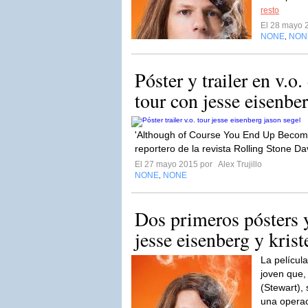
resto
El 28 mayo 
NONE
NON
,
Póster y trailer en v.o.
tour con jesse eisenber
'Although of Course You End Up Becoming
reportero de la revista Rolling Stone Da
El 27 mayo 2015 por
Alex Trujillo
NONE
NONE
,
Dos primeros pósters y
jesse eisenberg y krist
La película
joven que,
(Stewart),
una operac