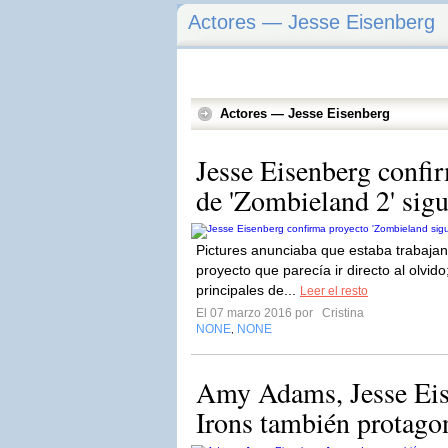
Actores — Jesse Eisenberg
Actores — Jesse Eisenberg
Jesse Eisenberg confir
de 'Zombieland 2' sigu
Pictures anunciaba que estaba trabaja
proyecto que parecía ir directo al olvid
principales de...
Leer el resto
El 07 marzo 2016 por
Cristina
NONE
NONE
,
Amy Adams, Jesse Eis
Irons también protagon