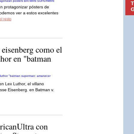
T
en protagonizar pósters de
G
emos ver a estos excelentes
el resto
 eisenberg como el
thor en "batman
 Lex Luthor, el villano
Jesse Eisenberg. en Batman v.
ricanUltra con