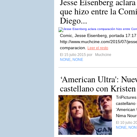
Jesse Eisenberg aclar
que hizo entre la Com
Diego...
Comic, Jesse Eisenberg, portada 17:17 
http://www.muchcine.com/2015/07/jesse
comparacion.
Leer el resto
El 15 julio 2015 por
Muchcine
NONE
NONE
,
‘American Ultra': Nuev
castellano con Kristen 
TriPictures
castellano
‘American U
Nima Nouri
El 10 julio 
NONE
NON
,