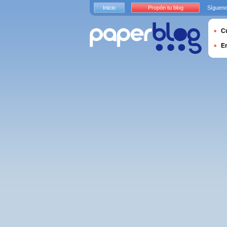
Inicio
Propón tu blog
Sígueno
Cu
E