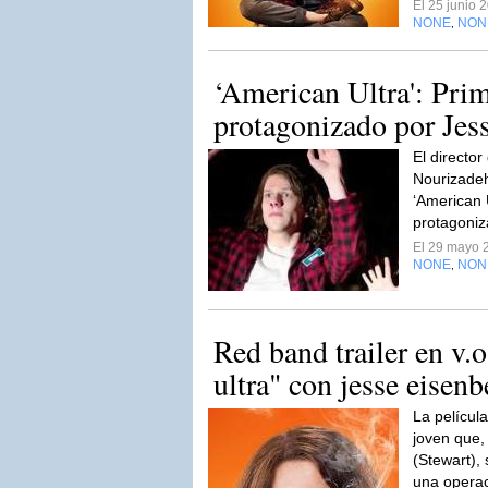
El 25 junio
NONE
NON
,
‘American Ultra': Prime
protagonizado por Jess
El directo
Nourizadeh,
‘American 
protagoniz
El 29 mayo 
NONE
NON
,
Red band trailer en v.
ultra" con jesse eisenbe
La película
joven que,
(Stewart),
una operac