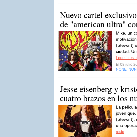
Nuevo cartel exclusivo
de "american ultra" con
Mike, un c
motivación
(Stewart) 
ciudad. Un
Leer el resto
El 08 julio 
NONE
NON
,
Jesse eisenberg y kris
cuatro brazos en los nu
La película
joven que,
(Stewart),
una operac
resto