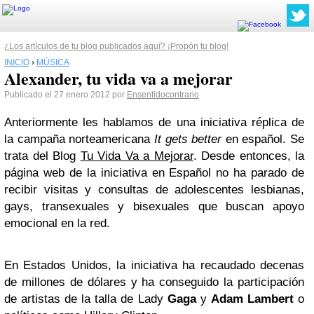
¿Los artículos de tu blog publicados aquí? ¡Propón tu blog!
INICIO
›
MÚSICA
Alexander, tu vida va a mejorar
Publicado el 27 enero 2012 por
Ensentidocontrario
Anteriormente les hablamos de una iniciativa réplica de
la campaña norteamericana
It gets better
en español. Se
trata del Blog
Tu Vida Va a Mejorar
. Desde entonces, la
página web de la iniciativa en Español no ha parado de
recibir visitas y consultas de adolescentes lesbianas,
gays, transexuales y bisexuales que buscan apoyo
emocional en la red.
En Estados Unidos, la iniciativa ha recaudado decenas
de millones de dólares y ha conseguido la participación
de artistas de la talla de Lady
Gaga
y
Adam Lambert
o