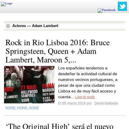
Actores — Adam Lambert
Rock in Rio Lisboa 2016: Bruce
Springsteen, Queen + Adam
Lambert, Maroon 5,...
Los españoles tendemos a
desdeñar la actividad cultural de
nuestros vecinos portugueses, a
pesar de que una ciudad como
Lisboa es de muy fácil acceso y
cuenta...
Leer el resto
El 05 marzo 2016 por
David Gallardo
NONE
NONE
NONE
,
,
‘The Original High’ será el nuevo