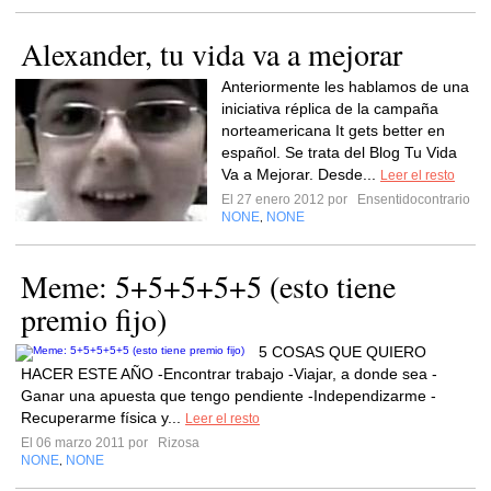
Alexander, tu vida va a mejorar
Anteriormente les hablamos de una
iniciativa réplica de la campaña
norteamericana It gets better en
español. Se trata del Blog Tu Vida
Va a Mejorar. Desde...
Leer el resto
El 27 enero 2012 por
Ensentidocontrario
NONE
NONE
,
Meme: 5+5+5+5+5 (esto tiene
premio fijo)
5 COSAS QUE QUIERO
HACER ESTE AÑO -Encontrar trabajo -Viajar, a donde sea -
Ganar una apuesta que tengo pendiente -Independizarme -
Recuperarme física y...
Leer el resto
El 06 marzo 2011 por
Rizosa
NONE
NONE
,