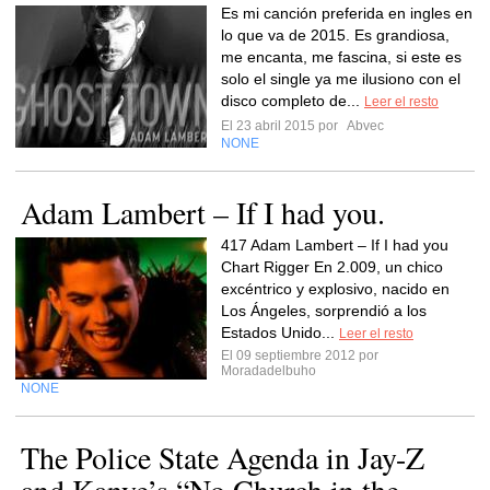
Es mi canción preferida en ingles en
lo que va de 2015. Es grandiosa,
me encanta, me fascina, si este es
solo el single ya me ilusiono con el
disco completo de...
Leer el resto
El 23 abril 2015 por
Abvec
NONE
Adam Lambert – If I had you.
417 Adam Lambert – If I had you
Chart Rigger En 2.009, un chico
excéntrico y explosivo, nacido en
Los Ángeles, sorprendió a los
Estados Unido...
Leer el resto
El 09 septiembre 2012 por
Moradadelbuho
NONE
The Police State Agenda in Jay-Z