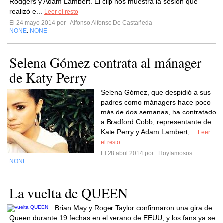
Rodgers y Adam Lambert. El clip nos muestra la sesión que
realizó e...
Leer el resto
El 24 mayo 2014 por
Alfonso Alfonso De Castañeda
NONE
NONE
,
Selena Gómez contrata al mánager
de Katy Perry
Selena Gómez, que despidió a sus
padres como mánagers hace poco
más de dos semanas, ha contratado
a Bradford Cobb, representante de
Kate Perry y Adam Lambert,...
Leer
el resto
El 28 abril 2014 por
Hoyfamosos
NONE
La vuelta de QUEEN
Brian May y Roger Taylor confirmaron una gira de
Queen durante 19 fechas en el verano de EEUU, y los fans ya se