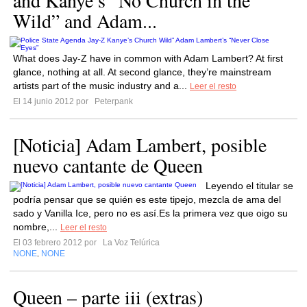
and Kanye’s “No Church in the
Wild” and Adam...
What does Jay-Z have in common with Adam Lambert? At first
glance, nothing at all. At second glance, they’re mainstream
artists part of the music industry and a...
Leer el resto
El 14 junio 2012 por
Peterpank
[Noticia] Adam Lambert, posible
nuevo cantante de Queen
Leyendo el titular se
podría pensar que se quién es este tipejo, mezcla de ama del
sado y Vanilla Ice, pero no es así.Es la primera vez que oigo su
nombre,...
Leer el resto
El 03 febrero 2012 por
La Voz Telúrica
NONE
NONE
,
Queen – parte iii (extras)