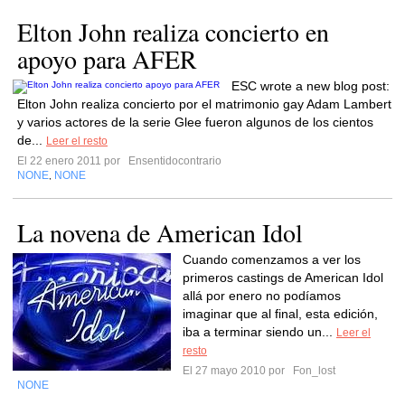
Elton John realiza concierto en
apoyo para AFER
ESC wrote a new blog post:
Elton John realiza concierto por el matrimonio gay Adam Lambert
y varios actores de la serie Glee fueron algunos de los cientos
de...
Leer el resto
El 22 enero 2011 por
Ensentidocontrario
NONE
NONE
,
La novena de American Idol
Cuando comenzamos a ver los
primeros castings de American Idol
allá por enero no podíamos
imaginar que al final, esta edición,
iba a terminar siendo un...
Leer el
resto
El 27 mayo 2010 por
Fon_lost
NONE