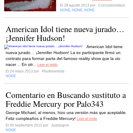
El 28 agosto 2013 por
Con1solovistazo
NONE
NONE
NONE
,
,
American Idol tiene nueva jurado…
¡Jennifer Hudson!
American Idol tiene
nueva jurado… ¡Jennifer Hudson! La ex participante firmó un
contrato para formar parte del famoso reality show que la vio
nacer… En otr...
Leer el resto
El 24 mayo 2013 por
Plusfarandula
NONE
Comentario en Buscando sustituto a
Freddie Mercury por Palo343
George Michael, al menos, hizo una versión más que aceptable.
Feliz cumpleaños a Freddie Mercury!
Leer el resto
El 05 septiembre 2012 por
Juanjogom
NONE