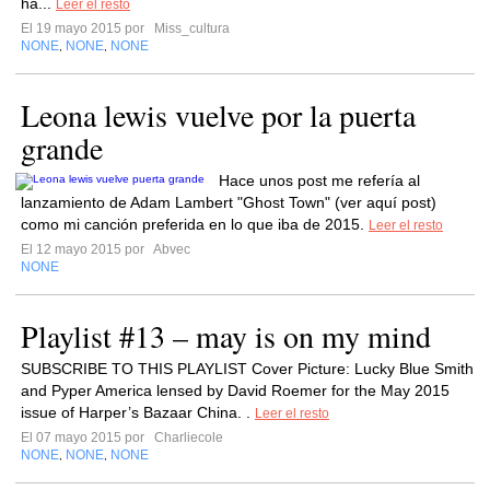
ha...
Leer el resto
El 19 mayo 2015 por
Miss_cultura
NONE
NONE
NONE
,
,
Leona lewis vuelve por la puerta
grande
Hace unos post me refería al
lanzamiento de Adam Lambert "Ghost Town" (ver aquí post)
como mi canción preferida en lo que iba de 2015.
Leer el resto
El 12 mayo 2015 por
Abvec
NONE
Playlist #13 – may is on my mind
SUBSCRIBE TO THIS PLAYLIST Cover Picture: Lucky Blue Smith
and Pyper America lensed by David Roemer for the May 2015
issue of Harper’s Bazaar China. .
Leer el resto
El 07 mayo 2015 por
Charliecole
NONE
NONE
NONE
,
,