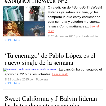
#SongsOfTheWeek Nº2
Otra edición de #SongsOfTheWeek!
Ustedes ya saben la rutina, yo les
comparto lo que estoy escuchando
esta semana y usteden me cuentan
la suya!Como mañana es...
Leer el
resto
El 24 diciembre 2015 por
Lesboudoirs
NONE
NONE
,
‘Tu enemigo’ de Pablo López es el
nuevo single de la semana
La canción ha conseguido el
apoyo del 22% de los votantes.
Leer el resto
El 22 octubre 2015 por
Popelera
NONE
NONE
,
Sweet California y J Balvin lideran
las listas de ventas españolas