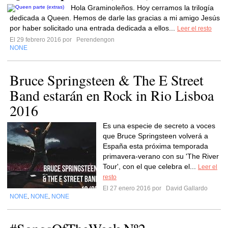
Hola Graminoleños. Hoy cerramos la trilogía
dedicada a Queen. Hemos de darle las gracias a mi amigo Jesús
por haber solicitado una entrada dedicada a ellos...
Leer el resto
El 29 febrero 2016 por
Perendengon
NONE
Bruce Springsteen & The E Street
Band estarán en Rock in Rio Lisboa
2016
Es una especie de secreto a voces
que Bruce Springsteen volverá a
España esta próxima temporada
primavera-verano con su 'The River
Tour', con el que celebra el...
Leer el
resto
El 27 enero 2016 por
David Gallardo
NONE
NONE
NONE
,
,