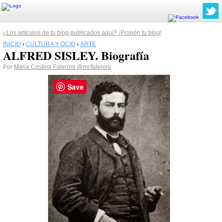
¿Los artículos de tu blog publicados aquí? ¡Propón tu blog!
INICIO
›
CULTURA Y OCIO
›
ARTE
ALFRED SISLEY. Biografía
Por
Maria Cristina Faleroni
@mcfaleroni
Save