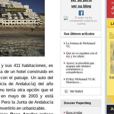
Jo
ver su blog
J
V
L
EL
Sus últimos artículos
DÍ
La fortuna de Mohamed
VI.
Que no os engañen con el
rey y los ultras.
Ayuso, la presideta que
s y sus 411 habitaciones, es
acapara más titulares
estrafalarios y
ica de un hotel construido en
estrambóticos.
con el paisaje. Un auto del
Est
El Rey Mohamed VI de
Marruecos...
icia de Andalucía) del año
no tenía otra opción que el
Ver todos
r en mayo de 2003 y está
 Pero la Junta de Andalucía
Dossier Paperblog
nvertirlo en urbanizable.
J
Rosa Aguilar