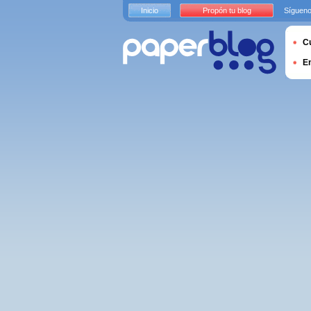
Inicio
Propón tu blog
Sígueno
Cu
E