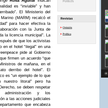
irige
Rosa Aguilar
indican
Políticos
alidad es “inviable” y han
rribado”. El Ministerio del
 Marino (MARM) recalcó el
Revistas
idad” para hacer efectiva la
Opinión
laboración con la Junta de
Política
 la licencia municipal”. La
pués de que los activistas
en el hotel “ilegal” en una
reenpeace pide al Gobierno
 que firmen un acuerdo “que
Ministros de mañana, en el
to derribo del hotel”. El
ico es “un ejemplo de lo que
nuestro litoral” pero ha
Derecho, se deben respetar
 administración y los
ión a las acciones judiciales
 departamento que encabeza