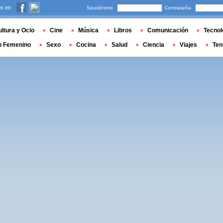
s en
Seudónimo
Contraseña
ltura y Ocio
Cine
Música
Libros
Comunicación
Tecnol
n Femenino
Sexo
Cocina
Salud
Ciencia
Viajes
Ten