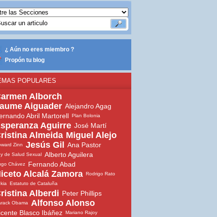
¿ Aún no eres miembro ?
Propón tu blog
EMAS POPULARES
armen Alborch
aume Aiguader
Alejandro Agag
ernando Abril Martorell
Plan Bolonia
speranza Aguirre
José Martí
ristina Almeida
Miguel Alejo
Jesús Gil
Ana Pastor
ward Zinn
Alberto Aguilera
y de Salud Sexual
Fernando Abad
ugo Chávez
iceto Alcalá Zamora
Rodrigo Rato
ekia
Estatuto de Cataluña
ristina Alberdi
Peter Phillips
Alfonso Alonso
arack Obama
icente Blasco Ibáñez
Mariano Rajoy