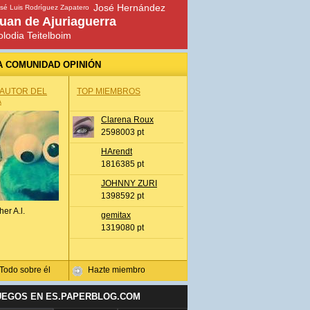
José Hernández
sé Luis Rodríguez Zapatero
uan de Ajuriaguerra
olodia Teitelboim
A COMUNIDAD OPINIÓN
 AUTOR DEL
TOP MIEMBROS
A
Clarena Roux
2598003 pt
HArendt
1816385 pt
JOHNNY ZURI
1398592 pt
her A.l.
gemitax
1319080 pt
Todo sobre él
Hazte miembro
UEGOS EN ES.PAPERBLOG.COM