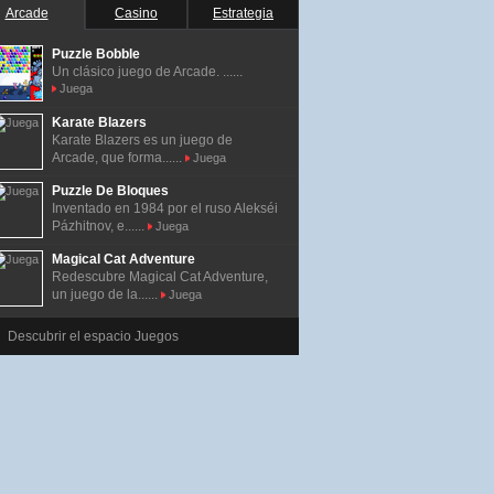
Arcade
Casino
Estrategia
Puzzle Bobble
Un clásico juego de Arcade. ......
Juega
Karate Blazers
Karate Blazers es un juego de
Arcade, que forma......
Juega
Puzzle De Bloques
Inventado en 1984 por el ruso Alekséi
Pázhitnov, e......
Juega
Magical Cat Adventure
Redescubre Magical Cat Adventure,
un juego de la......
Juega
Descubrir el espacio Juegos