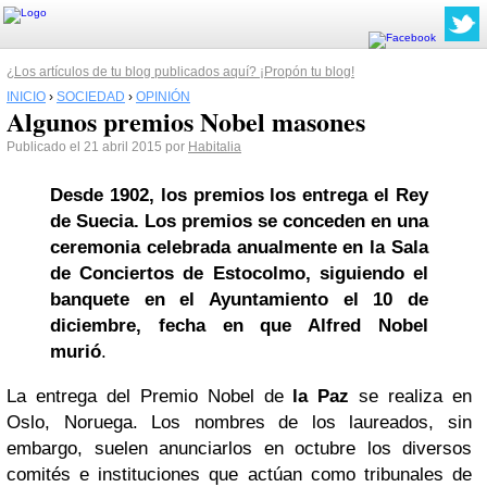
¿Los artículos de tu blog publicados aquí? ¡Propón tu blog!
INICIO
›
SOCIEDAD
›
OPINIÓN
Algunos premios Nobel masones
Publicado el 21 abril 2015 por
Habitalia
Desde 1902, los premios los entrega el Rey
de Suecia. Los premios se conceden en una
ceremonia celebrada anualmente en la Sala
de Conciertos de Estocolmo, siguiendo el
banquete en el Ayuntamiento el 10 de
diciembre, fecha en que
Alfred Nobel
murió
.
La entrega del Premio Nobel de
la Paz
se realiza en
Oslo, Noruega. Los nombres de los laureados, sin
embargo, suelen anunciarlos en octubre los diversos
comités e instituciones que actúan como tribunales de