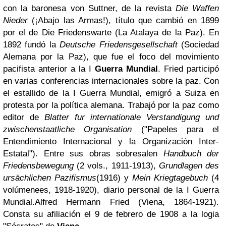
con la baronesa von Suttner, de la revista
Die Waffen
Nieder
(¡Abajo las Armas!), título que cambió en 1899
por el de Die Friedenswarte (La Atalaya de la Paz). En
1892 fundó la
Deutsche Friedensgesellschaft
(Sociedad
Alemana por la Paz), que fue el foco del movimiento
pacifista anterior a la I
Guerra Mundial
. Fried participó
en varias conferencias internacionales sobre la paz. Con
el estallido de la I Guerra Mundial, emigró a Suiza en
protesta por la política alemana. Trabajó por la paz como
editor de
Blatter fur internationale Verstandigung und
zwischenstaatliche Organisation
("Papeles para el
Entendimiento Internacional y la Organización Inter-
Estatal"). Entre sus obras sobresalen
Handbuch der
Friedensbewegung
(2 vols., 1911-1913),
Grundlagen des
ursächlichen Pazifismus
(1916) y
Mein Kriegtagebuch
(4
volúmenees, 1918-1920), diario personal de la I Guerra
Mundial.Alfred Hermann Fried (Viena, 1864-1921).
Consta su afiliación el 9 de febrero de 1908 a la logia