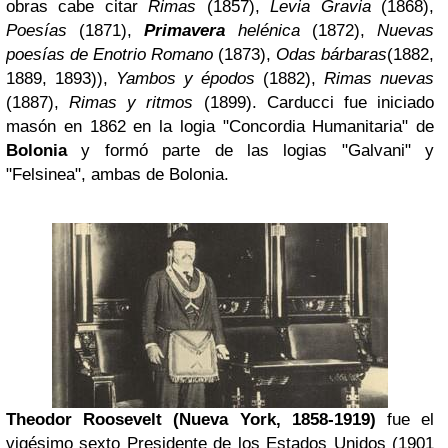
obras cabe citar
Rimas
(1857),
Levia Gravia
(1868),
Poesías
(1871),
Primavera
helénica
(1872),
Nuevas
poesías de Enotrio Romano
(1873),
Odas bárbaras
(1882,
1889, 1893)),
Yambos y épodos
(1882),
Rimas nuevas
(1887),
Rimas y ritmos
(1899). Carducci fue iniciado
masón en 1862 en la logia "Concordia Humanitaria" de
Bolonia
y formó parte de las logias "Galvani" y
"Felsinea", ambas de Bolonia.
Theodor
Roosevelt
(Nueva York, 1858-1919)
fue el
vigésimo sexto Presidente de los Estados Unidos (1901