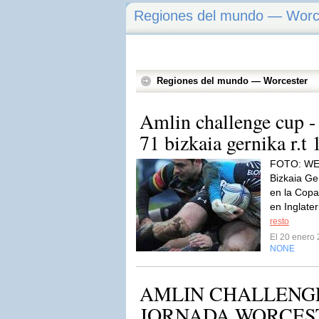
Regiones del mundo — Worc
Regiones del mundo — Worcester
Amlin challenge cup -
71 bizkaia gernika r.t 
FOTO: W
Bizkaia Ge
en la Copa
en Inglater
resto
El 20 enero
NONE
AMLIN CHALLENGE 
JORNADA WORCES