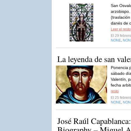
San Osvald
arzobispo.
(traslación
danés de o
Leer el resto
El 29 febre
NONE
NON
,
La leyenda de san vale
Ponencia p
sábado día
Valentín, 
fecha arbit
resto
El 25 febre
NONE
NON
,
José Raúl Capablanca
Biography – Miguel A