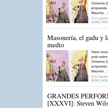
Universo 
propuesta
Maurice...
El 14 agost
NONE
NON
,
Masonería, el gadu y l
medio
Hace unos 
post sobre
Universo 
propuesta
Maurice...
El 14 agost
NONE
NON
,
GRANDES PERFO
[XXXVI]: Steven Wils