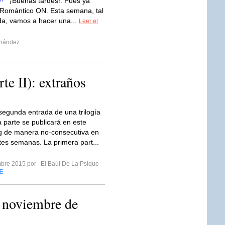
¡Buenas tardes!. Pues ya
 Romántico ON. Esta semana, tal
da, vamos a hacer una...
Leer el
rnández
rte II): extraños
 segunda entrada de una trilogía
a parte se publicará en este
g de manera no-consecutiva en
ntes semanas. La primera part...
mbre 2015 por
El Baúl De La Psique
E
noviembre de