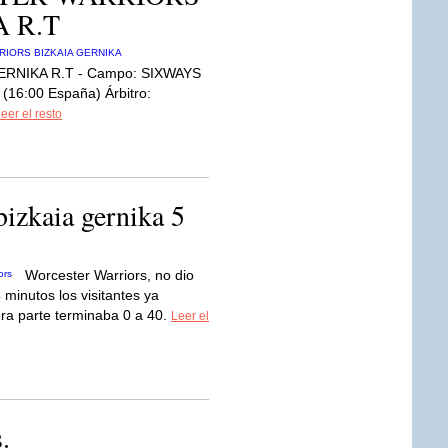
A R.T
RNIKA R.T - Campo: SIXWAYS
(16:00 España) Árbitro:
eer el resto
bizkaia gernika 5
Worcester Warriors, no dio
 minutos los visitantes ya
era parte terminaba 0 a 40.
Leer el
.