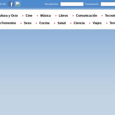
s en
Seudónimo
Contraseña
ltura y Ocio
Cine
Música
Libros
Comunicación
Tecnol
n Femenino
Sexo
Cocina
Salud
Ciencia
Viajes
Ten