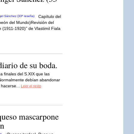
Capítulo del
mpeón del Mundo)Revisión del
 (1911-1920)” de Vlastimil Fiala
iario de su boda.
a finales del S.XIX que las
 Normalmente debían abandonar
 hacerse...
Leer el resto
 queso mascarpone
ín