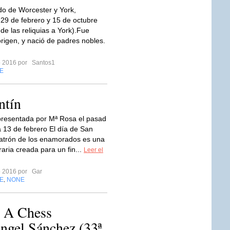
o de Worcester y York,
 29 de febrero y 15 de octubre
 de las reliquias a York).Fue
rigen, y nació de padres nobles.
ro 2016 por
Santos1
E
ntín
resentada por Mª Rosa el pasad
 13 de febrero El día de San
patrón de los enamorados es una
raria creada para un fin...
Leer el
ro 2016 por
Gar
E
NONE
,
: A Chess
ngel Sánchez (33ª