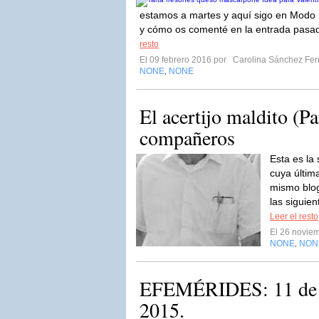
estamos a martes y aquí sigo en Modo
y cómo os comenté en la entrada pasa
resto
El 09 febrero 2016 por
Carolina Sánchez Fe
NONE
NONE
,
El acertijo maldito (Pa
compañeros
Esta es la
cuya últim
mismo blo
las siguie
Leer el resto
El 26 novie
NONE
NON
,
EFEMÉRIDES: 11 de 
2015.