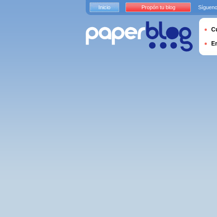
Inicio
Propón tu blog
Sígueno
Cu
E