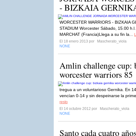
- BIZKAIA GERNIK
WORCESTER WARRIORS - BIZKAIA GE
STADIUM Worcester Sábado, 15.00 h.l. 
MARCHAT (Francia)Llega a su fin la...
L
El 18 enero 2013 por
Mascherato_viola
NONE
Amlin challenge cup: 
worcester warriors 85
tregua a un voluntarioso Gernika. En 14
vencían 0-14 y sin despeinarse la prim
resto
El 14 octubre 2012 por
Mascherato_viola
NONE
Santo cada cuatro años