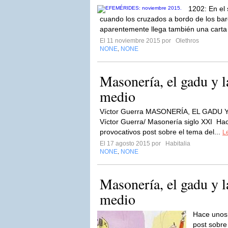
1202: En el
cuando los cruzados a bordo de los bar
aparentemente llega también una carta
El 11 noviembre 2015 por
Olethros
NONE
NONE
,
Masonería, el gadu y l
medio
Víctor Guerra MASONERÍA, EL GADU
Víctor Guerra/ Masonería siglo XXI Ha
provocativos post sobre el tema del...
Le
El 17 agosto 2015 por
Habitalia
NONE
NONE
,
Masonería, el gadu y l
medio
Hace unos 
post sobre