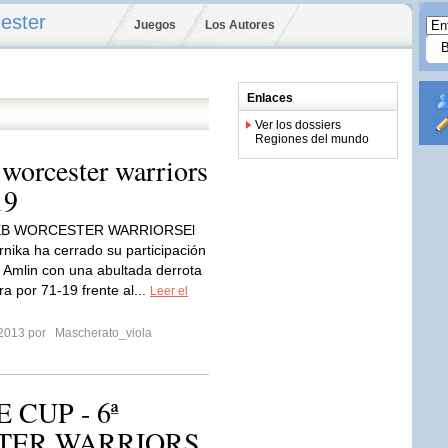
ester
Juegos
Los Autores
Enlaces
Ver los dossiers
Regiones del mundo
 worcester warriors
19
EB WORCESTER WARRIORSEl
rnika ha cerrado su participación
 Amlin con una abultada derrota
ra por 71-19 frente al...
Leer el
 2013 por
Mascherato_viola
CUP - 6ª
TER WARRIORS