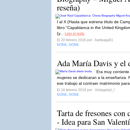
reseña)
I al X (Hasta que estrena título de Ca
libro “Capablanca in the United Kingdom
(y...
Leer el resto
El 20 febrero 2016 por
Aarteaga61
NONE
NONE
,
Ada María Davis y el d
Era muy corriente 
mujeres se dedicaran a la enseñanza.
ese trabajo al contraer matrimonio para
El 18 febrero 2016 por
Vintagebyl_l
NONE
NONE
,
Tarta de fresones con
- Idea para San Valent