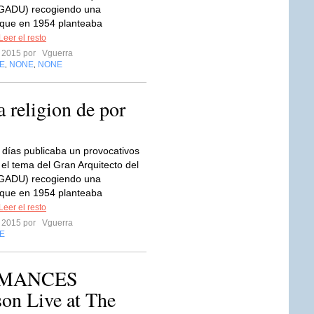
(GADU) recogiendo una
 que en 1954 planteaba
Leer el resto
o 2015 por
Vguerra
E
NONE
NONE
,
,
a religion de por
días publicaba un provocativos
 el tema del Gran Arquitecto del
(GADU) recogiendo una
 que en 1954 planteaba
Leer el resto
o 2015 por
Vguerra
E
RMANCES
on Live at The