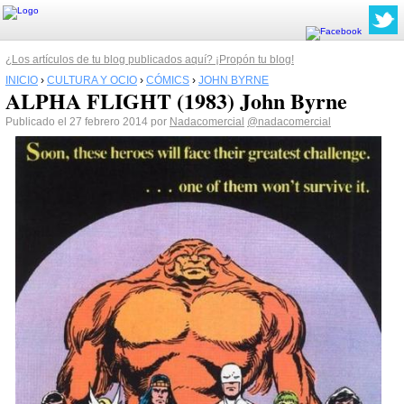
¿Los artículos de tu blog publicados aquí? ¡Propón tu blog!
INICIO
›
CULTURA Y OCIO
›
CÓMICS
›
JOHN BYRNE
ALPHA FLIGHT (1983) John Byrne
Publicado el 27 febrero 2014 por
Nadacomercial
@nadacomercial