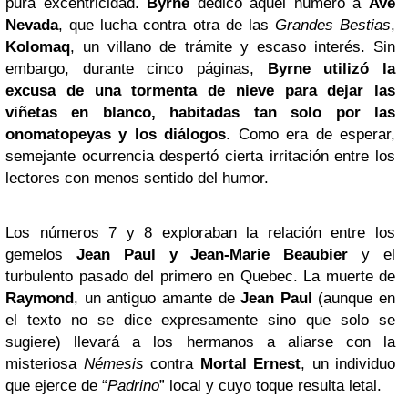
pura excentricidad.
Byrne
dedicó aquel número a
Ave
Nevada
, que lucha contra otra de las
Grandes Bestias
,
Kolomaq
, un villano de trámite y escaso interés. Sin
embargo, durante cinco páginas,
Byrne
utilizó la
excusa de una tormenta de nieve para dejar las
viñetas en blanco, habitadas tan solo por las
onomatopeyas y los diálogos
. Como era de esperar,
semejante ocurrencia despertó cierta irritación entre los
lectores con menos sentido del humor.
Los números 7 y 8 exploraban la relación entre los
gemelos
Jean Paul y Jean-Marie Beaubier
y el
turbulento pasado del primero en Quebec. La muerte de
Raymond
, un antiguo amante de
Jean Paul
(aunque en
el texto no se dice expresamente sino que solo se
sugiere) llevará a los hermanos a aliarse con la
misteriosa
Némesis
contra
Mortal Ernest
, un individuo
que ejerce de “
Padrino
” local y cuyo toque resulta letal.