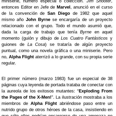
miniserie, número especial o colección.
Jim Shooter
,
entonces Editor en Jefe de
Marvel
, anunció en el curso
de la convención de
San Diego
de 1982 que aquel
mismo año
John Byrne
se encargaría de un proyecto
relacionado con el grupo. Todo el mundo asumió que,
dada la carga de trabajo que tenía
Byrne
en aquel
momento (guión y dibujo de
Los Cuatro Fantásticos
y
guiones de
La Cosa
) se trataría de algún proyecto
puntual, como una novela gráfica o una miniserie. Pero
no,
Alpha Flight
aterrizó a lo grande, con su propia serie
regular.
El primer número (marzo 1983) fue un especial de 38
páginas cuya leyenda de portada trataba de conectar con
la aureola de los exitosos mutantes: “
Exploding From
the Pages of the X-Men!
”. La ilustración mostraba a los
miembros de
Alpha Flight
abriéndose paso entre un
nutrido grupo de otros héroes de la casa, insistiendo en
que sólo ellos podrían encargarse de una amenaza no