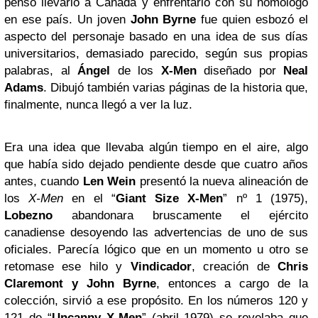
pensó llevarlo a Canadá y enfrentarlo con su homólogo
en ese país. Un joven
John Byrne
fue quien esbozó el
aspecto del personaje basado en una idea de sus días
universitarios, demasiado parecido, según sus propias
palabras, al
Ángel
de los
X-Men
diseñado por
Neal
Adams
. Dibujó también varias páginas de la historia que,
finalmente, nunca llegó a ver la luz.
Era una idea que llevaba algún tiempo en el aire, algo
que había sido dejado pendiente desde que cuatro años
antes, cuando
Len Wein
presentó la nueva alineación de
los
X-Men
en el “
Giant Size X-Men
” nº 1 (1975),
Lobezno
abandonara bruscamente el ejército
canadiense desoyendo las advertencias de uno de sus
oficiales. Parecía lógico que en un momento u otro se
retomase ese hilo y
Vindicador
, creación de
Chris
Claremont
y John Byrne
, entonces a cargo de la
colección, sirvió a ese propósito. En los números 120 y
121 de “
Uncanny X-Men
” (abril 1979) se revelaba que