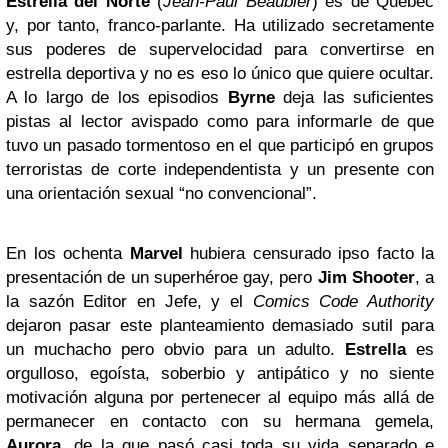
Estrella del Norte
(
Jean-Paul Beaubier
) es de Quebec
y, por tanto, franco-parlante. Ha utilizado secretamente
sus poderes de supervelocidad para convertirse en
estrella deportiva y no es eso lo único que quiere ocultar.
A lo largo de los episodios
Byrne
deja las suficientes
pistas al lector avispado como para informarle de que
tuvo un pasado tormentoso en el que participó en grupos
terroristas de corte independentista y un presente con
una orientación sexual “no convencional”.
En los ochenta
Marvel
hubiera censurado ipso facto la
presentación de un superhéroe gay, pero
Jim Shooter
, a
la sazón Editor en Jefe, y el
Comics Code Authority
dejaron pasar este planteamiento demasiado sutil para
un muchacho pero obvio para un adulto.
Estrella
es
orgulloso, egoísta, soberbio y antipático y no siente
motivación alguna por pertenecer al equipo más allá de
permanecer en contacto con su hermana gemela,
Aurora
, de la que pasó casi toda su vida separado e