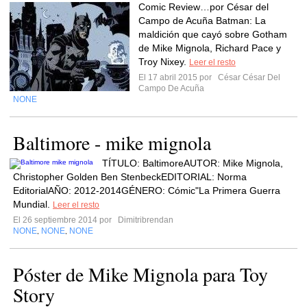
Comic Review…por César del
Campo de Acuña Batman: La
maldición que cayó sobre Gotham
de Mike Mignola, Richard Pace y
Troy Nixey.
Leer el resto
El 17 abril 2015 por
César César Del
Campo De Acuña
NONE
Baltimore - mike mignola
TÍTULO: BaltimoreAUTOR: Mike Mignola,
Christopher Golden Ben StenbeckEDITORIAL: Norma
EditorialAÑO: 2012-2014GÉNERO: Cómic"La Primera Guerra
Mundial.
Leer el resto
El 26 septiembre 2014 por
Dimitribrendan
NONE
NONE
NONE
,
,
Póster de Mike Mignola para Toy
Story