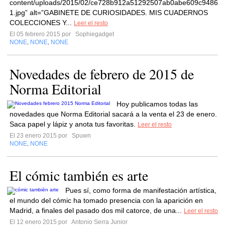
content/uploads/2015/02/ce728b912a51292507ab0abe609c948664
1.jpg” alt=”GABINETE DE CURIOSIDADES. MIS CUADERNOS
COLECCIONES Y...
Leer el resto
El 05 febrero 2015 por
Sophiegadget
NONE
NONE
NONE
,
,
Novedades de febrero de 2015 de
Norma Editorial
Hoy publicamos todas las
novedades que Norma Editorial sacará a la venta el 23 de enero.
Saca papel y lápiz y anota tus favoritas.
Leer el resto
El 23 enero 2015 por
Spuwn
NONE
NONE
,
El cómic también es arte
Pues sí, como forma de manifestación artística,
el mundo del cómic ha tomado presencia con la aparición en
Madrid, a finales del pasado dos mil catorce, de una...
Leer el resto
El 12 enero 2015 por
Antonio Serra Junior