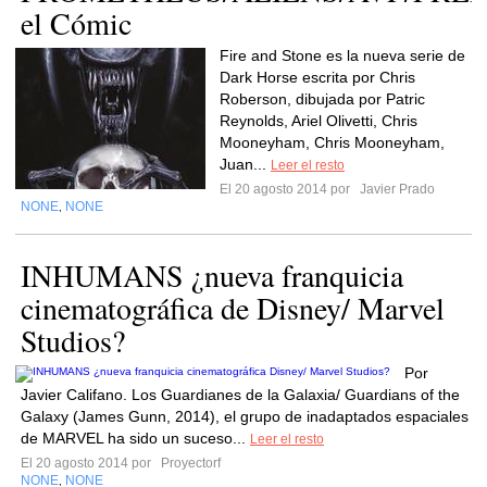
el Cómic
Fire and Stone es la nueva serie de
Dark Horse escrita por Chris
Roberson, dibujada por Patric
Reynolds, Ariel Olivetti, Chris
Mooneyham, Chris Mooneyham,
Juan...
Leer el resto
El 20 agosto 2014 por
Javier Prado
NONE
NONE
,
INHUMANS ¿nueva franquicia
cinematográfica de Disney/ Marvel
Studios?
Por
Javier Califano. Los Guardianes de la Galaxia/ Guardians of the
Galaxy (James Gunn, 2014), el grupo de inadaptados espaciales
de MARVEL ha sido un suceso...
Leer el resto
El 20 agosto 2014 por
Proyectorf
NONE
NONE
,