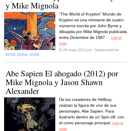
y Mike Mignola
“The World of Krypton” Mundo de
Krypton es una miniserie de cuatro
números escrita por John Byrne y
dibujada por Mike Mignola publicada
entre Diciembre de 1987 ...
Leer el
resto
El 28 mayo 2013 por
Nadacomercial
NONE
NONE
NONE
,
,
Abe Sapien El ahogado (2012) por
Mike Mignola y Jason Shawn
Alexander
De los creadores de Hellboy,
realzan la figura de uno de sus
personajes, Abe Sapien. Para
ilustrarlo dentro de un Spin-off, con
el como personaje principal.
Leer el
resto