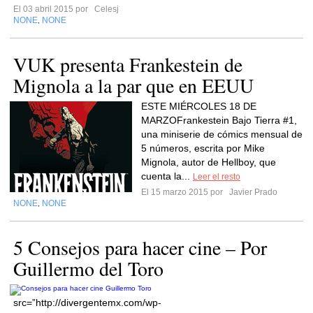
El 03 abril 2015 por
Celesj
NONE
NONE
,
VUK presenta Frankestein de
Mignola a la par que en EEUU
ESTE MIÉRCOLES 18 DE
MARZOFrankestein Bajo Tierra #1,
una miniserie de cómics mensual de
5 números, escrita por Mike
Mignola, autor de Hellboy, que
cuenta la...
Leer el resto
El 15 marzo 2015 por
Javier Prado
NONE
NONE
,
5 Consejos para hacer cine – Por
Guillermo del Toro
src=”http://divergentemx.com/wp-