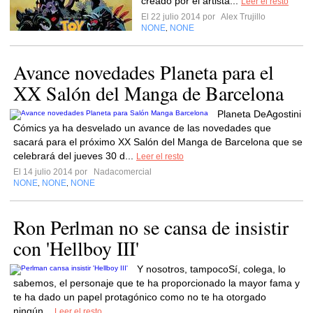
creado por el artista...
Leer el resto
El 22 julio 2014 por
Alex Trujillo
NONE
NONE
,
Avance novedades Planeta para el
XX Salón del Manga de Barcelona
Planeta DeAgostini
Cómics ya ha desvelado un avance de las novedades que
sacará para el próximo XX Salón del Manga de Barcelona que se
celebrará del jueves 30 d...
Leer el resto
El 14 julio 2014 por
Nadacomercial
NONE
NONE
NONE
,
,
Ron Perlman no se cansa de insistir
con 'Hellboy III'
Y nosotros, tampocoSí, colega, lo
sabemos, el personaje que te ha proporcionado la mayor fama y
te ha dado un papel protagónico como no te ha otorgado
ningún...
Leer el resto