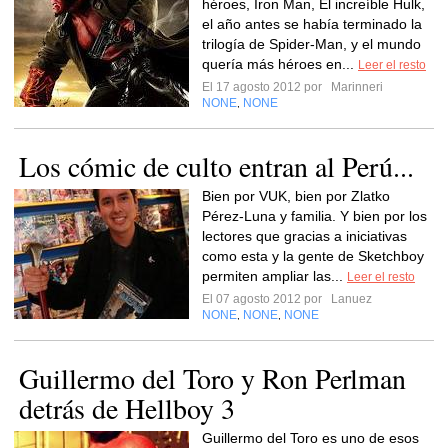
héroes, Iron Man, El increíble Hulk,
el año antes se había terminado la
trilogía de Spider-Man, y el mundo
quería más héroes en...
Leer el resto
El 17 agosto 2012 por
Marinneri
NONE
NONE
,
Los cómic de culto entran al Perú...
Bien por VUK, bien por Zlatko
Pérez-Luna y familia. Y bien por los
lectores que gracias a iniciativas
como esta y la gente de Sketchboy
permiten ampliar las...
Leer el resto
El 07 agosto 2012 por
Lanuez
NONE
NONE
NONE
,
,
Guillermo del Toro y Ron Perlman
detrás de Hellboy 3
Guillermo del Toro es uno de esos