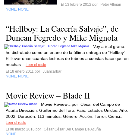
El 13 febrero 2012 por
Peter Allman
NONE
NONE
,
“Hellboy: La Cacería Salvaje”, de
Duncan Fegredo y Mike Mignola
Voy a ir al grano:
he disfrutado como un enano de la última entrega de “Hellboy”.
El llevar unas cuantas lecturas de tebeos a cuestas hace que en
muchas...
Leer el resto
El 18 enero 2011 por
Juancarbar
NONE
NONE
,
Movie Review – Blade II
Movie Review…por César del Campo de
Acuña Dirección: Guillermo del Toro. País: Estados Unidos. Año:
2002. Duración: 113 minutos. Género: Acción. Terror. Cienci...
Leer el resto
El 08 marzo 2016 por
César César Del Campo De Acuña
NONE