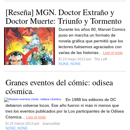
[Reseña] MGN. Doctor Extraño y
Doctor Muerte: Triunfo y Tormento
Durante los años 80, Marvel Comics
puso en marcha un formato de
novela gráfica que permitió que los
lectores fuésemos agraciados con
varias de las historias...
Leer el resto
El 23 mayo 2013 por
The Leff
NONE
NONE
,
Granes eventos del cómic: odisea
cósmica.
En 1988 los editores de DC
debieron volverse locos. Ese año fueron ni más ni menos que
tres los eventos publicados por la Los participantes de la Odisea
Cósmica...
Leer el resto
El 25 marzo 2013 por
Juancarbar
NONE
NONE
,