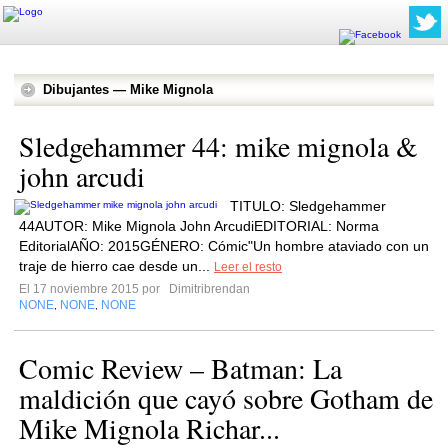
Dibujantes — Mike Mignola
Sledgehammer 44: mike mignola &
john arcudi
TITULO: Sledgehammer
44AUTOR: Mike Mignola John ArcudiEDITORIAL: Norma
EditorialAÑO: 2015GÉNERO: Cómic"Un hombre ataviado con un
traje de hierro cae desde un...
Leer el resto
El 17 noviembre 2015 por
Dimitribrendan
NONE
NONE
NONE
,
,
Comic Review – Batman: La
maldición que cayó sobre Gotham de
Mike Mignola Richar...