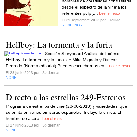
nombres de creatividad contrastada,
desde el espectro de la viñeta los
referentes pulp y...
Leer el resto
El 29 septiembre 2013 por
Dollida
NONE
NONE
,
Hellboy: La tormenta y la furia
Sección Storyboard Análisis del cómic:
Hellboy: La tormenta y la furia de Mike Mignola y Duncan
Fegredo (Norma editorial) Puedes escucharnos en...
Leer el resto
El 28 junio 2013 por
Spiderman
NONE
Directo a las estrellas 249-Estrenos
Programa de estrenos de cine (28-06-2013) y variedades, que
se emite en varias emisoras españolas. Incluye la crítica: El
hombre de acero.
Leer el resto
El 27 junio 2013 por
Spiderman
NONE