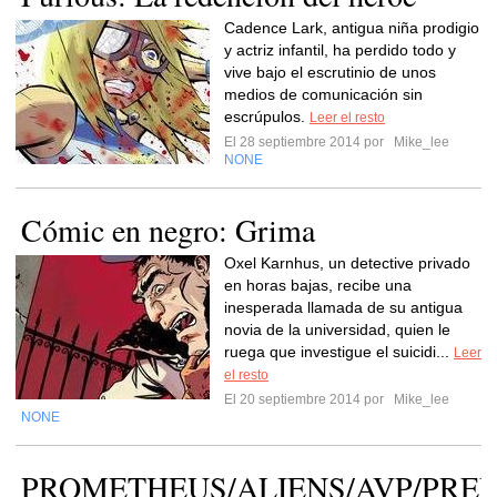
Cadence Lark, antigua niña prodigio
y actriz infantil, ha perdido todo y
vive bajo el escrutinio de unos
medios de comunicación sin
escrúpulos.
Leer el resto
El 28 septiembre 2014 por
Mike_lee
NONE
Cómic en negro: Grima
Oxel Karnhus, un detective privado
en horas bajas, recibe una
inesperada llamada de su antigua
novia de la universidad, quien le
ruega que investigue el suicidi...
Leer
el resto
El 20 septiembre 2014 por
Mike_lee
NONE
PROMETHEUS/ALIENS/AVP/PRE