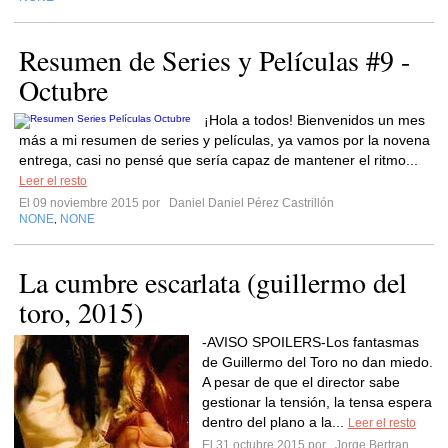
Resumen de Series y Películas #9 -
Octubre
¡Hola a todos! Bienvenidos un mes
más a mi resumen de series y películas, ya vamos por la novena
entrega, casi no pensé que sería capaz de mantener el ritmo...
Leer el resto
El 09 noviembre 2015 por
Daniel Daniel Pérez Castrillón
NONE
NONE
,
La cumbre escarlata (guillermo del
toro, 2015)
-AVISO SPOILERS-Los fantasmas
de Guillermo del Toro no dan miedo.
A pesar de que el director sabe
gestionar la tensión, la tensa espera
dentro del plano a la...
Leer el resto
El 31 octubre 2015 por
Jorge Bertran