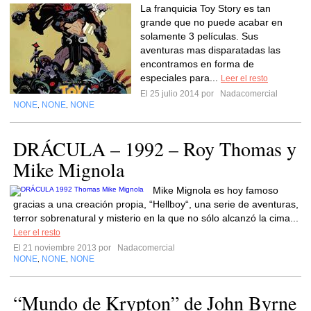
La franquicia Toy Story es tan
grande que no puede acabar en
solamente 3 películas. Sus
aventuras mas disparatadas las
encontramos en forma de
especiales para...
Leer el resto
El 25 julio 2014 por
Nadacomercial
NONE
NONE
NONE
,
,
DRÁCULA – 1992 – Roy Thomas y
Mike Mignola
Mike Mignola es hoy famoso
gracias a una creación propia, “Hellboy“, una serie de aventuras,
terror sobrenatural y misterio en la que no sólo alcanzó la cima...
Leer el resto
El 21 noviembre 2013 por
Nadacomercial
NONE
NONE
NONE
,
,
“Mundo de Krypton” de John Byrne