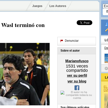
Juegos
Los Autores
Wasl terminó con
L
Denunciar
De
Sobre el autor
Marianofusco
1531
veces
compartido
ver su perfil
L
ver su blog
EL
DÍ
Sus últimos artículos