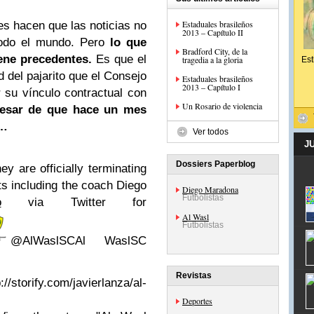
Estaduales brasileños
s hacen que las noticias no
2013 – Capítulo II
odo el mundo. Pero
lo que
Bradford City, de la
ene precedentes.
Es que el
tragedia a la gloria
Est
d del pajarito que el Consejo
Estaduales brasileños
2013 – Capítulo I
ar su vínculo contractual con
Un Rosario de violencia
esar de que hace un mes
d…
Ver todos
J
Dossiers Paperblog
y are officially terminating
cts including the coach Diego
Diego Maradona
Futbolistas
o
via Twitter for
Al Wasl
Futbolistas
@AlWaslSCAl WaslSC
Revistas
storify.com/javierlanza/al-
Deportes