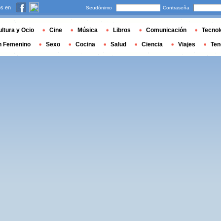
s en
Seudónimo
Contraseña
ltura y Ocio
Cine
Música
Libros
Comunicación
Tecnol
n Femenino
Sexo
Cocina
Salud
Ciencia
Viajes
Ten