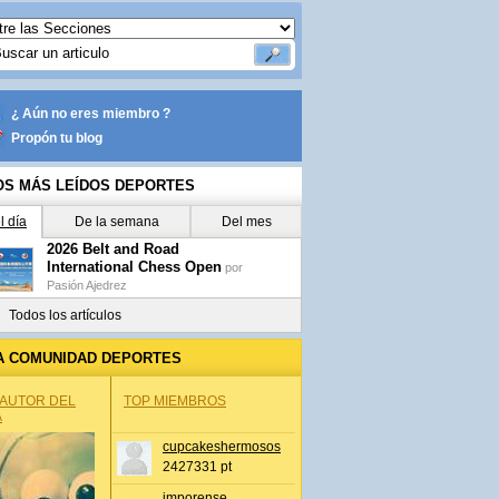
¿ Aún no eres miembro ?
Propón tu blog
OS MÁS LEÍDOS DEPORTES
l día
De la semana
Del mes
2026 Belt and Road
International Chess Open
por
Pasión Ajedrez
Todos los artículos
A COMUNIDAD DEPORTES
 AUTOR DEL
TOP MIEMBROS
A
cupcakeshermosos
2427331 pt
jmporense