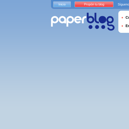
Inicio
Propón tu blog
Sígueno
Cu
E