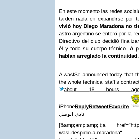
En este momento las redes sociale
tarden nada en expandirse por t
vivió hoy
Diego Maradona
no ti
astro argentino se enteró por la re
Directivo del club decidió finaliz
él y todo su cuerpo técnico.
A p
habían arreglado la continuida
AlwaslSc announced today that the
the whole technical staff's contra
about 18 hours ag
iPhone
Reply
Retweet
Favorite
نادي الوصل
[&amp;amp;amp;lt;a href="http://
wasl-despidio-a-maradona"