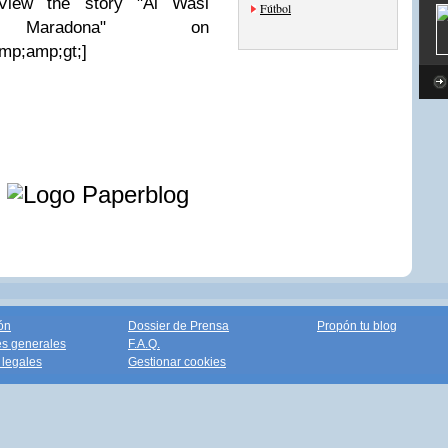
t;View the story "Al Wasl
Fútbol
 Maradona" on
amp;amp;gt;]
e
ón
Dossier de Prensa
Propón tu blog
s generales
F.A.Q.
legales
Gestionar cookies