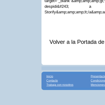
target="_blank"&amp;amp;amp;g
despidi&#243; a
Storify&amp;amp;amp;lt;/a&amp;
Volver a la Portada d
Inicio
Presentaci
Contacto
Condicione
Trabaja con nosotros
Menciones 