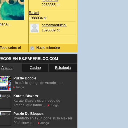
2263355 pt
Rafael
1988034 pt
her A.l.
comentaelfutbol
1595589 pt
Todo sobre él
Hazte miembro
UEGOS EN ES.PAPERBLOG.COM
Arcade
Casino
Estrategia
Puzzle Bobble
Un clásico juego de Arcade. ......
Juega
Karate Blazers
Karate Blazers es un juego de
Arcade, que forma......
Juega
Puzzle De Bloques
Inventado en 1984 por el ruso Alekséi
Pázhitnov, e......
Juega