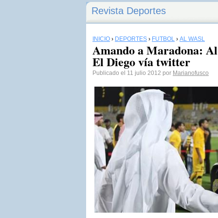
Revista Deportes
INICIO
›
DEPORTES
›
FÚTBOL
›
AL WASL
Amando a Maradona: Al 
El Diego vía twitter
Publicado el 11 julio 2012 por
Marianofusco