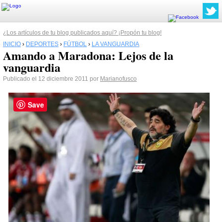
¿Los artículos de tu blog publicados aquí? ¡Propón tu blog!
INICIO
›
DEPORTES
›
FÚTBOL
›
LA VANGUARDIA
Amando a Maradona: Lejos de la
vanguardia
Publicado el 12 diciembre 2011 por
Marianofusco
Save