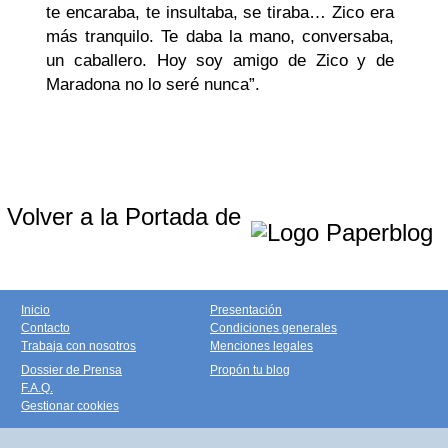
te encaraba, te insultaba, se tiraba… Zico era
más tranquilo. Te daba la mano, conversaba,
un caballero. Hoy soy amigo de Zico y de
Maradona no lo seré nunca”.
Volver a la Portada de
Inicio
Presentación
Contacto
Condiciones generales
Trabaja con nosotros
Menciones legales
Dossier de Prensa
Propón tu blog
F.A.Q.
Gestionar cookies