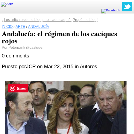
¿Los artículos de tu blog publicados aquí? ¡Propón tu blog!
INICIO
›
ARTE
›
ANDALUCÍA
Andalucía: el régimen de los caciques
rojos
Por
Peterpank
@castguer
0 comments
Puesto por
JCP
on Mar 22, 2015 in Autores
Save