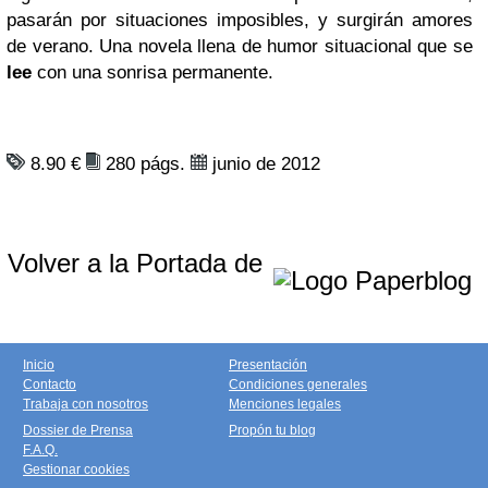
pasarán por situaciones imposibles, y surgirán amores
de verano. Una novela llena de humor situacional que se
lee
con una sonrisa permanente.
8.90 €
280 págs.
junio de 2012
Volver a la Portada de
Inicio
Presentación
Contacto
Condiciones generales
Trabaja con nosotros
Menciones legales
Dossier de Prensa
Propón tu blog
F.A.Q.
Gestionar cookies