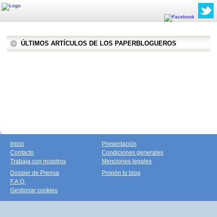
ÚLTIMOS ARTÍCULOS DE LOS PAPERBLOGUEROS
Inicio
Presentación
Contacto
Condiciones generales
Trabaja con nosotros
Menciones legales
Dossier de Prensa
Propón tu blog
F.A.Q.
Gestionar cookies