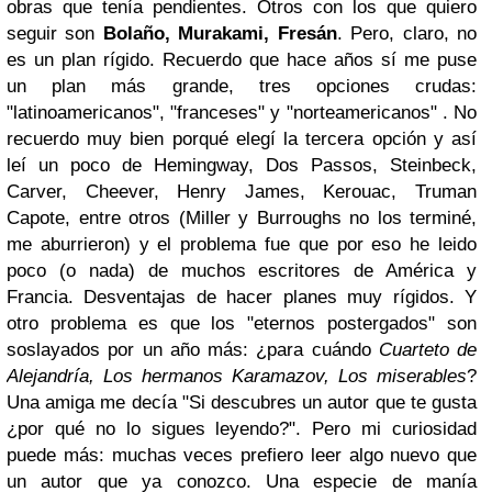
obras que tenía pendientes. Otros con los que quiero
seguir son
Bolaño, Murakami, Fresán
. Pero, claro, no
es un plan rígido. Recuerdo que hace años sí me puse
un plan más grande, tres opciones crudas:
"latinoamericanos", "franceses" y "norteamericanos" . No
recuerdo muy bien porqué elegí la tercera opción y así
leí un poco de Hemingway, Dos Passos, Steinbeck,
Carver, Cheever, Henry James, Kerouac, Truman
Capote, entre otros (Miller y Burroughs no los terminé,
me aburrieron) y el problema fue que por eso he leido
poco (o nada) de muchos escritores de América y
Francia. Desventajas de hacer planes muy rígidos. Y
otro problema es que los "eternos postergados" son
soslayados por un año más: ¿para cuándo
Cuarteto de
Alejandría, Los hermanos Karamazov, Los miserables
?
Una amiga me decía "Si descubres un autor que te gusta
¿por qué no lo sigues leyendo?". Pero mi curiosidad
puede más: muchas veces prefiero leer algo nuevo que
un autor que ya conozco. Una especie de manía