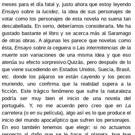
meses para el día fatal y, justo ahora que estoy leyendo
Ensayo sobre la lucidez,
la idea de sus personajes de
votar como los personajes de esta novela no suena tan
descabellada. En serio, deberíamos considerarla. Me ha
gustado bastante el libro y se acerca más al Saramago
de otras obras. A algunas les parece que novelas como
ésta,
Ensayo sobre la ceguera
o
Las intermitencias de la
muerte
son variaciones de una misma idea y que eso
atenúa su efecto sorpresivo.Quizás, pero después de lo
que viene sucediendo en Estados Unidos, Suecia, Brasil,
etc. donde los pájaros
se están cayendo
y los
peces
muriendo
, uno confirma que la realidad supera a la
ficción. Este trágico fenómeno que sufre la naturaleza
podría ser muy bien el inicio de una novela del
portugués. Y, no me acuerdo pero creo que en
La
carretera
(o en su película), algo así es lo que produce el
inicio del mundo apocalíptico que sufren los personajes.
En eso también tenemos que elegir: si no actuamos
respecto al daño que se le hace al planeta, bye bye