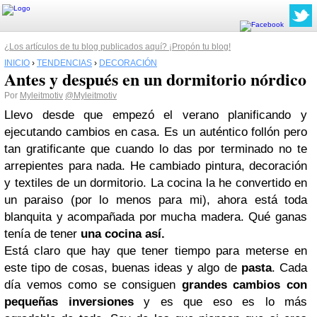
¿Los artículos de tu blog publicados aquí? ¡Propón tu blog!
INICIO
›
TENDENCIAS
›
DECORACIÓN
Antes y después en un dormitorio nórdico
Por
Myleitmotiv
@Myleitmotiv
Llevo desde que empezó el verano planificando y
ejecutando cambios en casa. Es un auténtico follón pero
tan gratificante que cuando lo das por terminado no te
arrepientes para nada. He cambiado pintura, decoración
y textiles de un dormitorio. La cocina la he convertido en
un paraiso (por lo menos para mi), ahora está toda
blanquita y acompañada por mucha madera. Qué ganas
tenía de tener
una cocina así.
Está claro que hay que tener tiempo para meterse en
este tipo de cosas, buenas ideas y algo de
pasta
. Cada
día vemos como se consiguen
grandes cambios con
pequeñas inversiones
y es que eso es lo más