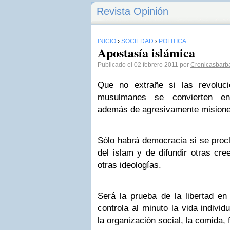
Revista Opinión
INICIO
›
SOCIEDAD
›
POLÍTICA
Apostasía islámica
Publicado el 02 febrero 2011 por
Cronicasbarb
Que no extrañe si las revoluc
musulmanes se convierten en 
además de agresivamente misioner
Sólo habrá democracia si se proc
del islam y de difundir otras cre
otras ideologías.
Será la prueba de la libertad en 
controla al minuto la vida individ
la organización social, la comida, 