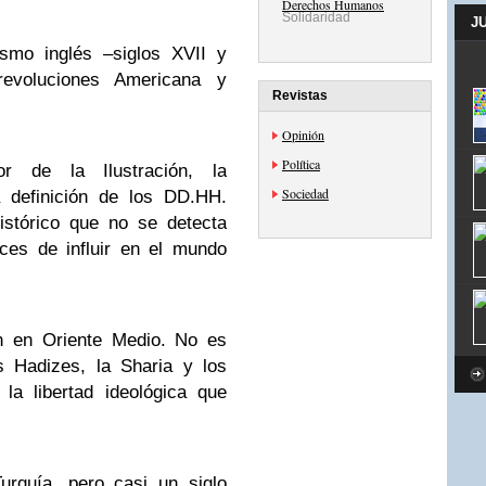
Derechos Humanos
Solidaridad
J
ismo inglés –siglos XVII y
revoluciones Americana y
Revistas
Opinión
Política
 de la Ilustración, la
Sociedad
a definición de los DD.HH.
istórico que no se detecta
ces de influir en el mundo
n en Oriente Medio. No es
s Hadizes, la Sharia y los
la libertad ideológica que
urquía, pero casi un siglo