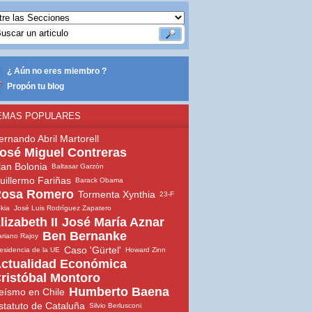
¿ Aún no eres miembro ?
Propón tu blog
EMAS POPULARES
ernando Abril Martorell
osé Miguel Contreras
lan Bolonia
Baltasar Garzón
uillermo Fariñas
Barack Obama
osa Romero
Tormenta Xynthia
23-F
ekia
José Luis Rodríguez Zapatero
lizabeth II
José María Aznar
Ben Bernanke
riano Rajoy
Caso 'Gürtel'
esidencia de la UE
Howard Zinn
ctualidad Económica
ristóbal Montoro
Humberto Baena
eísmo en Chile
statuto de Cataluña
Silvio Berlusconi