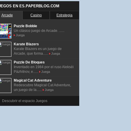
UEGOS EN ES.PAPERBLOG.COM
Arcade
Casino
Estrategia
Puzzle Bobble
Un clásico juego de Arcade. ......
Juega
Karate Blazers
Karate Blazers es un juego de
Arcade, que forma......
Juega
Puzzle De Bloques
Inventado en 1984 por el ruso Alekséi
Pázhitnov, e......
Juega
Magical Cat Adventure
Redescubre Magical Cat Adventure,
un juego de la......
Juega
Descubrir el espacio Juegos