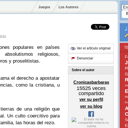
Juegos
Los Autores
aras
iones populares en países
T
Ver el artículo original
absolutismos religiosos,
F
Denunciar
os y proselitistas.
J
P
Sobre el autor
G
lama el derecho a apostatar
R
Cronicasbarbaras
encias, como la cristiana, u
Ir
15525
veces
E
compartido
Ma
ver su perfil
Pr
ver su blog
A
tierras de una religión que
C
ual. Un culto coercitivo para
S
familia, las horas del rezo.
E