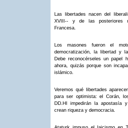
Las libertades nacen del liberal
XVIII-- y de las posteriores 
Francesa.
Los masones fueron el motor
democratización, la libertad y l
Debe reconocérseles un papel h
ahora, quizás porque son incapa
islámico.
Veremos qué libertades aparece
para ser optimista: el Corán, lo
DD.HI impedirán la apostasía y 
crean riqueza y democracia.
Ataturk impuso el laicismo en T