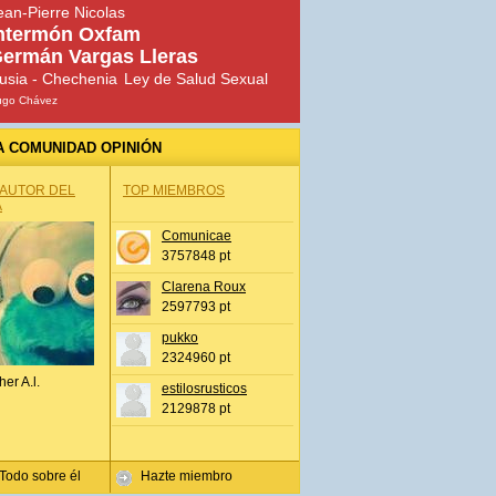
ean-Pierre Nicolas
ntermón Oxfam
ermán Vargas Lleras
usia - Chechenia
Ley de Salud Sexual
ugo Chávez
A COMUNIDAD OPINIÓN
 AUTOR DEL
TOP MIEMBROS
A
Comunicae
3757848 pt
Clarena Roux
2597793 pt
pukko
2324960 pt
her A.l.
estilosrusticos
2129878 pt
Todo sobre él
Hazte miembro