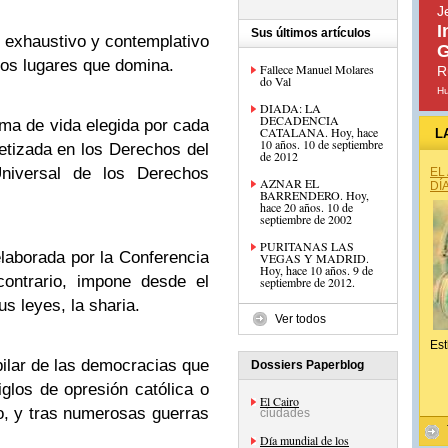
J
I
Sus últimos artículos
n exhaustivo y contemplativo
G
los lugares que domina.
Fallece Manuel Molares
R
do Val
H
DIADA: LA
DECADENCIA
rma de vida elegida por cada
CATALANA. Hoy, hace
L
10 años. 10 de septiembre
tetizada en los Derechos del
de 2012
niversal de los Derechos
EL
AZNAR EL
DÍ
BARRENDERO. Hoy,
hace 20 años. 10 de
septiembre de 2002
PURITANAS LAS
laborada por la Conferencia
VEGAS Y MADRID.
Hoy, hace 10 años. 9 de
contrario, impone desde el
septiembre de 2012.
us leyes, la sharia.
Ver todos
Est
pilar de las democracias que
Dossiers Paperblog
glos de opresión católica o
El Cairo
o, y tras numerosas guerras
ciudades
Día mundial de los