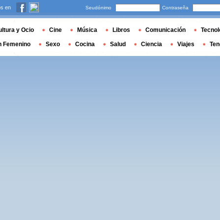
s en
Seudónimo
Contraseña
ltura y Ocio
Cine
Música
Libros
Comunicación
Tecnol
n Femenino
Sexo
Cocina
Salud
Ciencia
Viajes
Ten