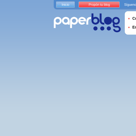
Inicio
Propón tu blog
Sígueno
Cu
E