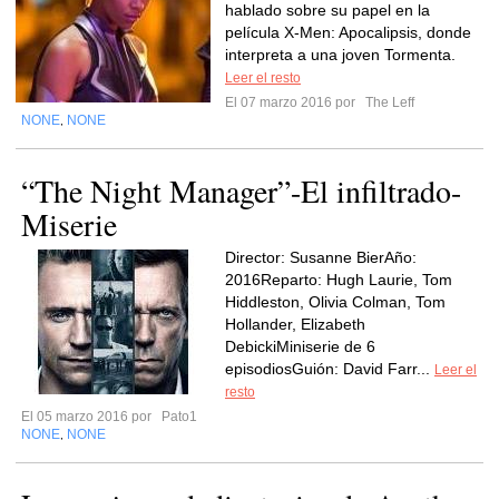
hablado sobre su papel en la
película X-Men: Apocalipsis, donde
interpreta a una joven Tormenta.
Leer el resto
El 07 marzo 2016 por
The Leff
NONE
NONE
,
“The Night Manager”-El infiltrado-
Miserie
Director: Susanne BierAño:
2016Reparto: Hugh Laurie, Tom
Hiddleston, Olivia Colman, Tom
Hollander, Elizabeth
DebickiMiniserie de 6
episodiosGuión: David Farr...
Leer el
resto
El 05 marzo 2016 por
Pato1
NONE
NONE
,