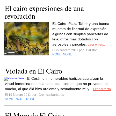
El cairo expresiones de una
revolución
EL Cairo, Plaza Tahrir y una buena
muestra de libertad de expresión,
algunos con simples pancartas de
tela, otros mas dotados con
aerosoles y pinceles.
Leer el resto
El 27 febrero 2011 por
Calistor
NONE
NONE
,
Violada en El Cairo
El Corán e innumerables hadizes sacralizan la
virtud femenina no en la conducta, sino en que no provoque al
macho, al que Alá hizo ardiente y sexualmente muy...
Leer el resto
El 19 febrero 2011 por
Cronicasbarbaras
NONE
NONE
NONE
,
,
El Muro de El Cairo