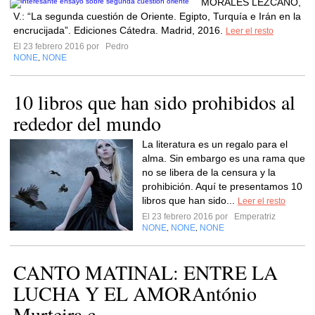
MORALES LEZCANO,
V.: “La segunda cuestión de Oriente. Egipto, Turquía e Irán en la
encrucijada”. Ediciones Cátedra. Madrid, 2016.
Leer el resto
El 23 febrero 2016 por
Pedro
NONE
NONE
,
10 libros que han sido prohibidos al
rededor del mundo
La literatura es un regalo para el
alma. Sin embargo es una rama que
no se libera de la censura y la
prohibición. Aquí te presentamos 10
libros que han sido...
Leer el resto
El 23 febrero 2016 por
Emperatriz
NONE
NONE
NONE
,
,
CANTO MATINAL: ENTRE LA
LUCHA Y EL AMORAntónio
Murteira c...