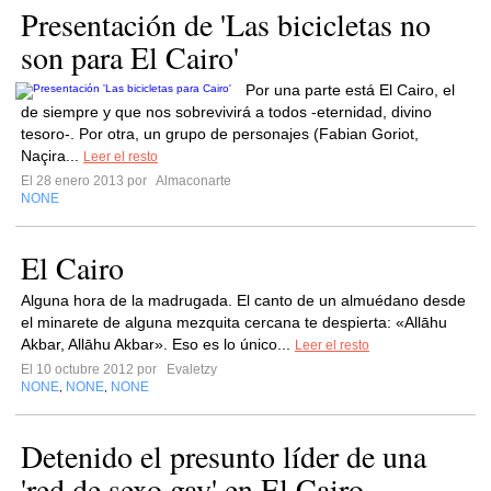
Presentación de 'Las bicicletas no
son para El Cairo'
Por una parte está El Cairo, el
de siempre y que nos sobrevivirá a todos -eternidad, divino
tesoro-. Por otra, un grupo de personajes (Fabian Goriot,
Naçira...
Leer el resto
El 28 enero 2013 por
Almaconarte
NONE
El Cairo
Alguna hora de la madrugada. El canto de un almuédano desde
el minarete de alguna mezquita cercana te despierta: «Allāhu
Akbar, Allāhu Akbar». Eso es lo único...
Leer el resto
El 10 octubre 2012 por
Evaletzy
NONE
NONE
NONE
,
,
Detenido el presunto líder de una
'red de sexo gay' en El Cairo