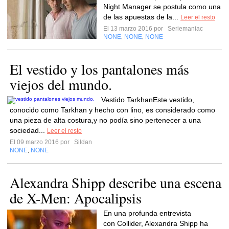
Night Manager se postula como una
de las apuestas de la...
Leer el resto
El 13 marzo 2016 por
Seriemaniac
NONE
NONE
NONE
,
,
El vestido y los pantalones más
viejos del mundo.
Vestido TarkhanEste vestido,
conocido como Tarkhan y hecho con lino, es considerado como
una pieza de alta costura,y no podía sino pertenecer a una
sociedad...
Leer el resto
El 09 marzo 2016 por
Sildan
NONE
NONE
,
Alexandra Shipp describe una escena
de X-Men: Apocalipsis
En una profunda entrevista
con Collider, Alexandra Shipp ha