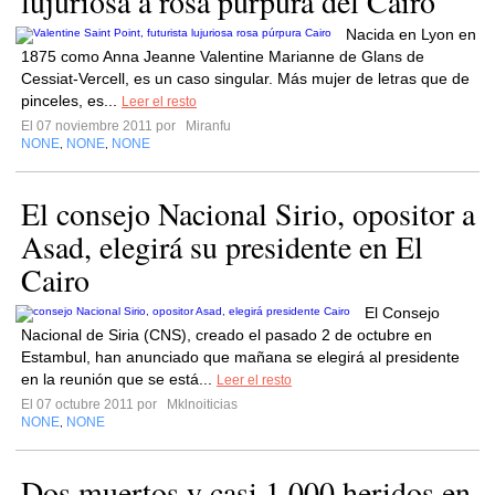
lujuriosa a rosa púrpura del Cairo
Nacida en Lyon en
1875 como Anna Jeanne Valentine Marianne de Glans de
Cessiat-Vercell, es un caso singular. Más mujer de letras que de
pinceles, es...
Leer el resto
El 07 noviembre 2011 por
Miranfu
NONE
NONE
NONE
,
,
El consejo Nacional Sirio, opositor a
Asad, elegirá su presidente en El
Cairo
El Consejo
Nacional de Siria (CNS), creado el pasado 2 de octubre en
Estambul, han anunciado que mañana se elegirá al presidente
en la reunión que se está...
Leer el resto
El 07 octubre 2011 por
Mklnoiticias
NONE
NONE
,
Dos muertos y casi 1.000 heridos en