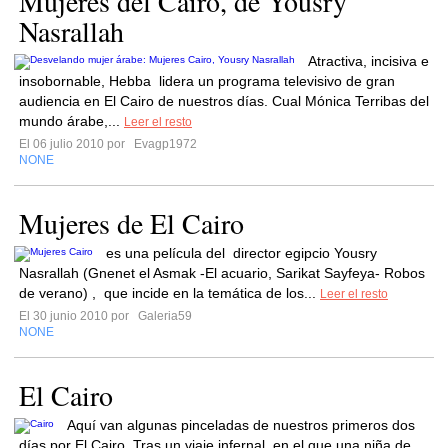
Mujeres del Cairo, de Yousry
Nasrallah
Atractiva, incisiva e
insobornable, Hebba lidera un programa televisivo de gran
audiencia en El Cairo de nuestros días. Cual Mónica Terribas del
mundo árabe,...
Leer el resto
El 06 julio 2010 por
Evagp1972
NONE
Mujeres de El Cairo
es una película del director egipcio Yousry
Nasrallah (Gnenet el Asmak -El acuario, Sarikat Sayfeya- Robos
de verano) , que incide en la temática de los...
Leer el resto
El 30 junio 2010 por
Galeria59
NONE
El Cairo
Aquí van algunas pinceladas de nuestros primeros dos
días por El Cairo. Tras un viaje infernal, en el que una niña de