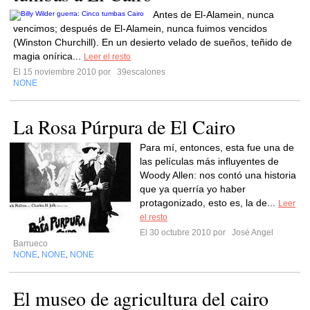
Antes de El-Alamein, nunca
vencimos; después de El-Alamein, nunca fuimos vencidos
(Winston Churchill). En un desierto velado de sueños, teñido de
magia onírica...
Leer el resto
El 15 noviembre 2010 por
39escalones
NONE
La Rosa Púrpura de El Cairo
Para mí, entonces, esta fue una de
las películas más influyentes de
Woody Allen: nos contó una historia
que ya querría yo haber
protagonizado, esto es, la de...
Leer
el resto
El 30 octubre 2010 por
José Angel
Barrueco
NONE
NONE
NONE
,
,
El museo de agricultura del cairo