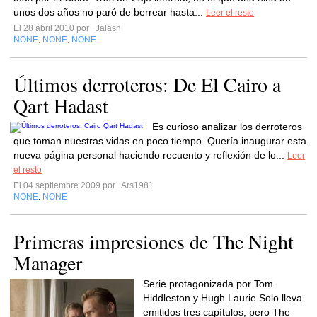
unos dos años no paró de berrear hasta...
Leer el resto
El 28 abril 2010 por
Jalash
NONE
NONE
NONE
,
,
Últimos derroteros: De El Cairo a
Qart Hadast
Es curioso analizar los derroteros
que toman nuestras vidas en poco tiempo. Quería inaugurar esta
nueva página personal haciendo recuento y reflexión de lo...
Leer
el resto
El 04 septiembre 2009 por
Ars1981
NONE
NONE
,
Primeras impresiones de The Night
Manager
Serie protagonizada por Tom
Hiddleston y Hugh Laurie Solo lleva
emitidos tres capítulos, pero The