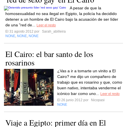
A pesar de que la
homosexualidad no sea ilegal en Egipto, la policía ha decidido
detener a un hombre de El Cairo bajo la acusación de ser líder
de una "red de...
Leer el resto
El 31 agosto 2012 por
Sarah_abilleira
NONE
NONE
NONE
,
,
El Cairo: el bar santo de los
rosarinos
¿Vas a ir a tomarte un vinito a El
Cairo? me dijo un compañero de
trabajo que es rosarino y que, como
buen nativo, intentaba venderme el
icónico bar como uno...
Leer el resto
El 26 junio 2012 por
Nicopasi
NONE
Viaje a Egipto: primer día en El