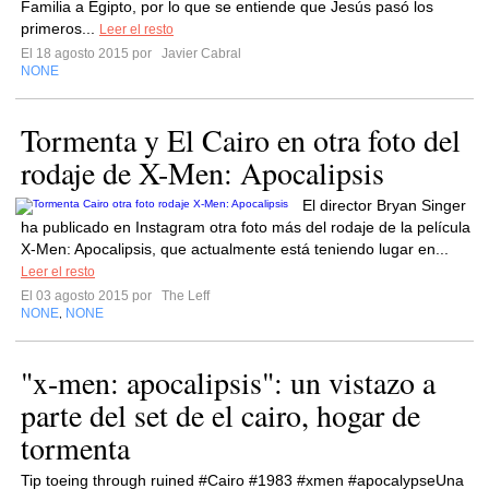
Familia a Egipto, por lo que se entiende que Jesús pasó los
primeros...
Leer el resto
El 18 agosto 2015 por
Javier Cabral
NONE
Tormenta y El Cairo en otra foto del
rodaje de X-Men: Apocalipsis
El director Bryan Singer
ha publicado en Instagram otra foto más del rodaje de la película
X-Men: Apocalipsis, que actualmente está teniendo lugar en...
Leer el resto
El 03 agosto 2015 por
The Leff
NONE
NONE
,
"x-men: apocalipsis": un vistazo a
parte del set de el cairo, hogar de
tormenta
Tip toeing through ruined #Cairo #1983 #xmen #apocalypseUna