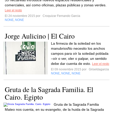
35 hectáreas introduce nuevos espacios residenciales y
comerciales, así como oficinas, plazas públicas y zonas verdes.
Leer el resto
El 24 noviembre 2015 por
Croquizar Fernando Garcia
NONE
NONE
,
Jorge Aulicino | El Cairo
La firmeza de la soledad en los
manubriosNo necesito los anchos
campos para oír la soledad poblada
–oír o ver, oler o palpar, un sentido
debe dar cuenta de esto.
Leer el resto
El 09 noviembre 2015 por
Griseldagarcia
NONE
NONE
NONE
,
,
Gruta de la Sagrada Familia. El
Cairo. Egipto
Gruta de la Sagrada Familia
Mateo nos cuenta, en su evangelio, de la huida de la Sagrada