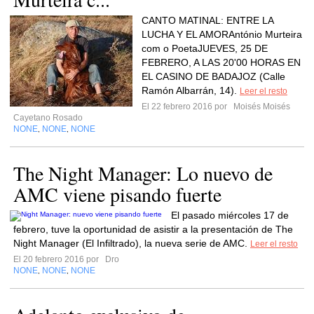
CANTO MATINAL: ENTRE LA
LUCHA Y EL AMORAntónio Murteira
com o PoetaJUEVES, 25 DE
FEBRERO, A LAS 20'00 HORAS EN
EL CASINO DE BADAJOZ (Calle
Ramón Albarrán, 14).
Leer el resto
El 22 febrero 2016 por
Moisés Moisés
Cayetano Rosado
NONE
NONE
NONE
,
,
The Night Manager: Lo nuevo de
AMC viene pisando fuerte
El pasado miércoles 17 de
febrero, tuve la oportunidad de asistir a la presentación de The
Night Manager (El Infiltrado), la nueva serie de AMC.
Leer el resto
El 20 febrero 2016 por
Dro
NONE
NONE
NONE
,
,