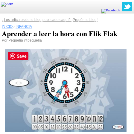
¿Los artículos de tu blog publicados aquí? ¡Propón tu blog!
INICIO
›
INFANCIA
Aprender a leer la hora con Flik Flak
Por
Pequelia
@pequelia
Save