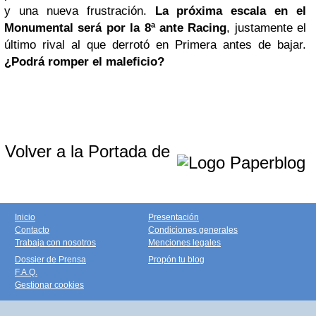
y una nueva frustración.
La próxima escala en el
Monumental será por la 8ª ante Racing
, justamente el
último rival al que derrotó en Primera antes de bajar.
¿Podrá romper el maleficio?
Volver a la Portada de
Inicio
Presentación
Contacto
Condiciones generales
Trabaja con nosotros
Menciones legales
Dossier de Prensa
Propón tu blog
F.A.Q.
Gestionar cookies