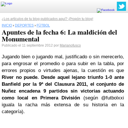
¿Los artículos de tu blog publicados aquí? ¡Propón tu blog!
INICIO
›
DEPORTES
›
FÚTBOL
Apuntes de la fecha 6: La maldición del
Monumental
Publicado el 11 septiembre 2012 por
Marianofusco
Jugando bien o jugando mal, justificado o sin merecerlo,
para engrosar el promedio o para subir en la tabla, por
errores propios o virtudes ajenas, la cuestión es que
River no puede. Desde aquel lejano triunfo 1-0 ante
Banfield por la 9ª del Clausura 2011, el conjunto de
Nuñez encadena 9 partidos sin victorias actuando
como local en Primera División
(según @futbolxxi
iguala la racha más extensa de su historia en la
categoría).