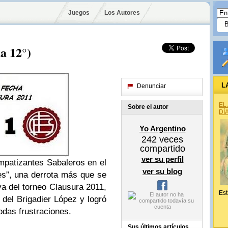
Juegos
Los Autores
a 12°)
L
Denunciar
EL
Sobre el autor
DÍ
Yo Argentino
242
veces
compartido
ver su perfil
mpatizantes Sabaleros en el
ver su blog
es”, una derrota más que se
va del torneo Clausura 2011,
Est
 del Brigadier López y logró
das frustraciones.
Sus últimos artículos