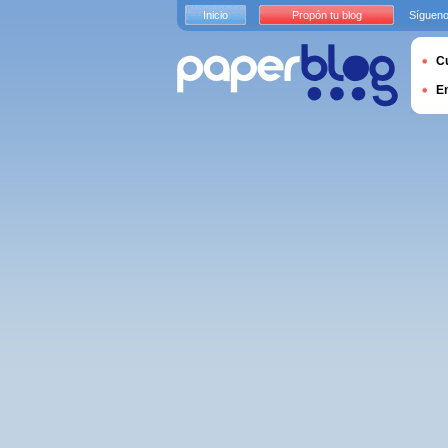
Inicio
Propón tu blog
Sígueno
Cu
E