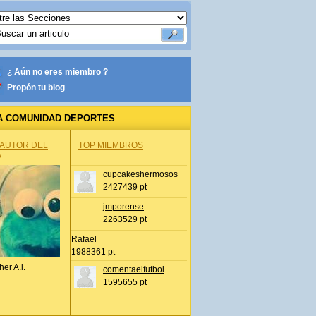
¿ Aún no eres miembro ?
Propón tu blog
A COMUNIDAD DEPORTES
 AUTOR DEL
TOP MIEMBROS
A
cupcakeshermosos
2427439 pt
jmporense
2263529 pt
Rafael
1988361 pt
her A.l.
comentaelfutbol
1595655 pt