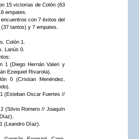
on 15 victorias de Colón (63
 16 empates.
 encuentros con 7 éxitos del
 (37 tantos) y 7 empates.
s. Colón 1.
s. Lanús 0.
ntos:
n 1 (Diego Hernán Valeri y
án Ezequiel Rivarola).
lón 0 (Cristian Menéndez,
edo).
1 (Esteban Oscar Fuertes //
2 (Silvio Romero // Joaquín
Díaz).
1 (Leandro Díaz).
l, Germán Ezequiel Cano,