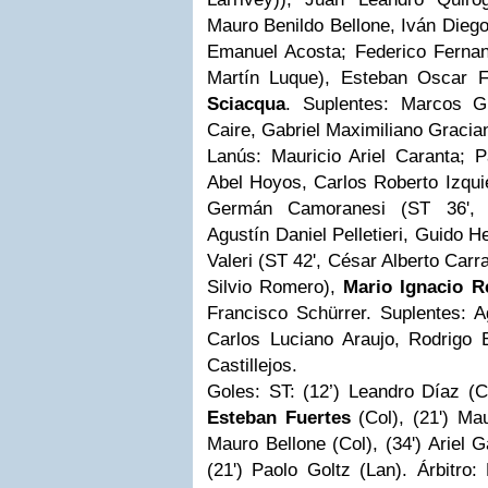
Mauro Benildo Bellone, Iván Dieg
Emanuel Acosta; Federico Fernan
Martín Luque), Esteban Oscar 
Sciacqua
. Suplentes: Marcos Gu
Caire, Gabriel Maximiliano Gracia
Lanús:
Mauricio Ariel Caranta; P
Abel Hoyos, Carlos Roberto Izqui
Germán Camoranesi (ST 36', 
Agustín Daniel Pelletieri, Guido 
Valeri (ST 42', César Alberto Carr
Silvio Romero),
Mario Ignacio R
Francisco Schürrer. Suplentes: A
Carlos Luciano Araujo, Rodrigo
Castillejos.
Goles:
ST: (12’) Leandro Díaz (Co
Esteban Fuertes
(Col), (21') Ma
Mauro Bellone (Col), (34') Ariel 
(21') Paolo Goltz (Lan). Árbitro: