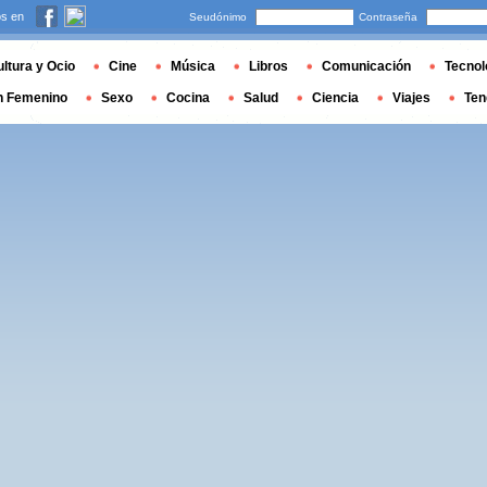
s en
Seudónimo
Contraseña
ltura y Ocio
Cine
Música
Libros
Comunicación
Tecnol
n Femenino
Sexo
Cocina
Salud
Ciencia
Viajes
Ten