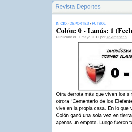
Revista Deportes
INICIO
›
DEPORTES
›
FÚTBOL
Colón: 0 - Lanús: 1 (Fech
Publicado el 11 mayo 2011 por
Yo Argentino
Otra derrota más que viven los si
otrora “Cementerio de los Elefant
vive en la propia casa. En lo que 
Colón ganó una sola vez en tierra
apenas un empate. Luego fueron to