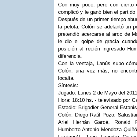
Con muy poco, pero con cierto o
complicó y le ganó bien el partido 
Después de un primer tiempo aburr
la pelota, Colón se adelantó un 
pretendió acercarse al arco de M
le dio el golpe de gracia cuan
posición al recién ingresado H
diferencia.
Con la ventaja, Lanús supo cóm
Colón, una vez más, no encont
localía.
Síntesis:
Jugado: Lunes 2 de Mayo del 2011
Hora: 18:10 hs. - televisado por C
Estadio: Brigadier General Estani
Colón:
Diego Raúl Pozo; Salustia
Ariel Hernán Garcé, Ronald R
Humberto Antonio Mendoza Quiñó
Larrivey)), Juan Leandro Quir