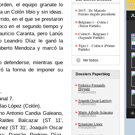
rden, el equipo granate lo
2015 - Dr. Marcelo
a un Colón tibio y sin ideas.
Ferraro elegido presidente
J
ido, en el que se prestaron
Belgrano:1 - Colón:1
(Tercer Partido)
poco en el segundo tiempo y
auricio Caranta, pero Lanús
Colón:0 - Belgrano:1
(Segundo Partido)
do Leandro Díaz le ganó la
Tigre:1 - Colón:4 (Primer
umberto Mendoza y marcó la
Partido)
Ver todos
o defenderse, mientras que
ró la forma de imponer su
Dossiers Paperblog
Federico Fernando
Higuaín
.
Futbolistas
anal 7.
Joaquín Oscar Larrivey
Futbolistas
slao López (Colón).
Mario Alfredo Sciacqua
no Antonio Candia Galeano,
Futbolistas
aldes Balcazar (ST 11',
Estanislao López
nez (ST 31', Joaquín Oscar
Presidente
oga; Damián Rodrigo Díaz,