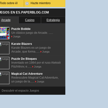
Todo sobre él
Hazte miembro
UEGOS EN ES.PAPERBLOG.COM
Arcade
Casino
Estrategia
Puzzle Bobble
Un clásico juego de Arcade. ......
Juega
Karate Blazers
Karate Blazers es un juego de
Arcade, que forma......
Juega
Puzzle De Bloques
Inventado en 1984 por el ruso Alekséi
Pázhitnov, e......
Juega
Magical Cat Adventure
Redescubre Magical Cat Adventure,
un juego de la......
Juega
Descubrir el espacio Juegos