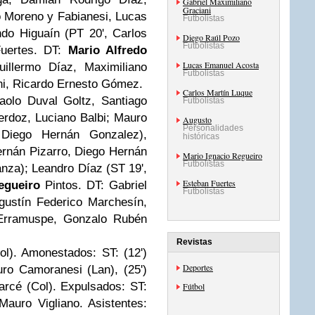
Gabriel Maximiliano
Graciani
o Moreno y Fabianesi, Lucas
Futbolistas
do Higuaín (PT 20', Carlos
Diego Raúl Pozo
Futbolistas
Fuertes. DT:
Mario Alfredo
Lucas Emanuel Acosta
illermo Díaz, Maximiliano
Futbolistas
ni, Ricardo Ernesto Gómez.
Carlos Martín Luque
aolo Duval Goltz, Santiago
Futbolistas
erdoz, Luciano Balbi; Mauro
Augusto
Personalidades
Diego Hernán Gonzalez),
históricas
Hernán Pizarro, Diego Hernán
Mario Ignacio Regueiro
Futbolistas
anza); Leandro Díaz (ST 19',
Esteban Fuertes
egueiro
Pintos. DT: Gabriel
Futbolistas
gustín Federico Marchesín,
 Erramuspe, Gonzalo Rubén
Revistas
l). Amonestados: ST: (12')
Deportes
uro Camoranesi (Lan), (25')
Garcé (Col). Expulsados: ST:
Fútbol
 Mauro Vigliano. Asistentes: