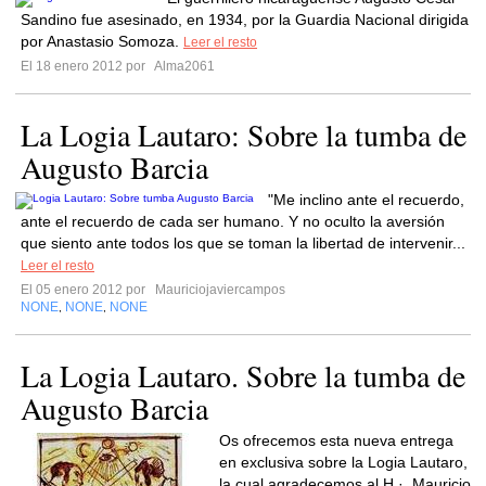
Sandino fue asesinado, en 1934, por la Guardia Nacional dirigida
por Anastasio Somoza.
Leer el resto
El 18 enero 2012 por
Alma2061
La Logia Lautaro: Sobre la tumba de
Augusto Barcia
"Me inclino ante el recuerdo,
ante el recuerdo de cada ser humano. Y no oculto la aversión
que siento ante todos los que se toman la libertad de intervenir...
Leer el resto
El 05 enero 2012 por
Mauriciojaviercampos
NONE
NONE
NONE
,
,
La Logia Lautaro. Sobre la tumba de
Augusto Barcia
Os ofrecemos esta nueva entrega
en exclusiva sobre la Logia Lautaro,
la cual agradecemos al H.·. Mauricio