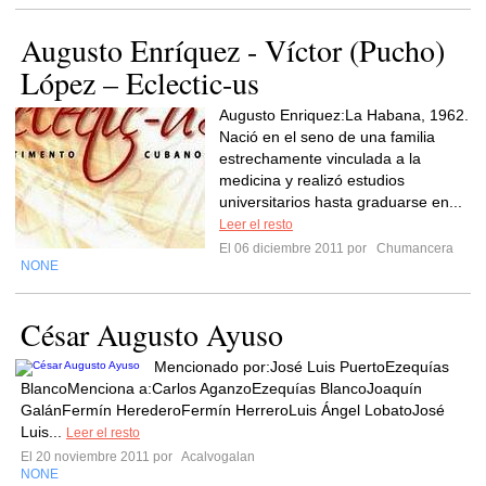
Augusto Enríquez - Víctor (Pucho)
López – Eclectic-us
Augusto Enriquez:La Habana, 1962.
Nació en el seno de una familia
estrechamente vinculada a la
medicina y realizó estudios
universitarios hasta graduarse en...
Leer el resto
El 06 diciembre 2011 por
Chumancera
NONE
César Augusto Ayuso
Mencionado por:José Luis PuertoEzequías
BlancoMenciona a:Carlos AganzoEzequías BlancoJoaquín
GalánFermín HerederoFermín HerreroLuis Ángel LobatoJosé
Luis...
Leer el resto
El 20 noviembre 2011 por
Acalvogalan
NONE