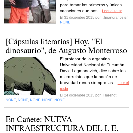
para tomar las primeras y únicas
vacaciones que nos...
Leer el resto
El 31 diciembre 2015 por
Jmartoranoster
NONE
[Cápsulas literarias] Hoy, "El
dinosaurio", de Augusto Monterroso
El profesor de la argentina
Universidad Nacional de Tucumán,
David Lagmanovich, dice sobre los
microrrelatos que la noción de
brevedad ronda siempre las...
Leer el
resto
El 24 diciembre 2015 por
Harendt
NONE
NONE
NONE
NONE
NONE
,
,
,
,
En Cañete: NUEVA
INFRAESTRUCTURA DEL I. E.