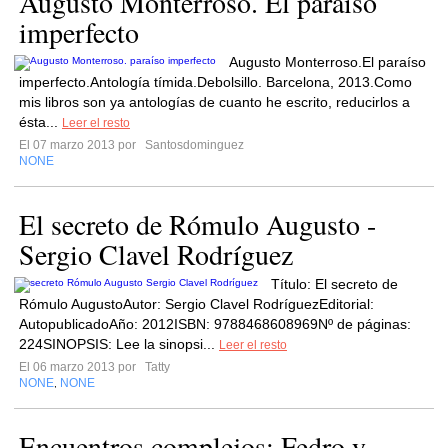
Augusto Monterroso. El paraíso
imperfecto
Augusto Monterroso.El paraíso
imperfecto.Antología tímida.Debolsillo. Barcelona, 2013.Como
mis libros son ya antologías de cuanto he escrito, reducirlos a
ésta...
Leer el resto
El 07 marzo 2013 por
Santosdominguez
NONE
El secreto de Rómulo Augusto -
Sergio Clavel Rodríguez
Título: El secreto de
Rómulo AugustoAutor: Sergio Clavel RodríguezEditorial:
AutopublicadoAño: 2012ISBN: 9788468608969Nº de páginas:
224SINOPSIS: Lee la sinopsi...
Leer el resto
El 06 marzo 2013 por
Tatty
NONE
NONE
,
Encuentros complejos: Fedro y