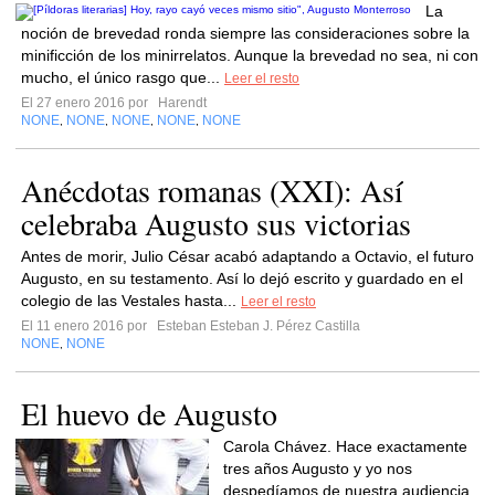
La
noción de brevedad ronda siempre las consideraciones sobre la
minificción de los minirrelatos. Aunque la brevedad no sea, ni con
mucho, el único rasgo que...
Leer el resto
El 27 enero 2016 por
Harendt
NONE
NONE
NONE
NONE
NONE
,
,
,
,
Anécdotas romanas (XXI): Así
celebraba Augusto sus victorias
Antes de morir, Julio César acabó adaptando a Octavio, el futuro
Augusto, en su testamento. Así lo dejó escrito y guardado en el
colegio de las Vestales hasta...
Leer el resto
El 11 enero 2016 por
Esteban Esteban J. Pérez Castilla
NONE
NONE
,
El huevo de Augusto
Carola Chávez. Hace exactamente
tres años Augusto y yo nos
despedíamos de nuestra audiencia