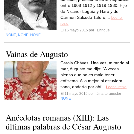
entre 1908-1912 y 1919-1930. Hijo
de Nicanor Leguía y Haro y de
Carmen Salcedo Taforó,...
Leer el
resto
El 15 mayo 2015 por
Enrique
NONE
NONE
NONE
,
,
Vainas de Augusto
Carola Chávez. Una vez, mirando al
mar, Augusto me dijo: “A veces
pienso que no es malo tener
enfisema. A lo mejor, si estuviera
sano, andaría por ahí...
Leer el resto
El 11 mayo 2015 por
Jmartoranoster
NONE
Anécdotas romanas (XIII): Las
últimas palabras de César Augusto