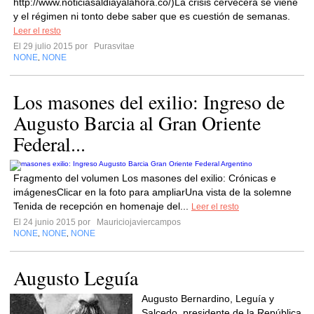
http://www.noticiasaldiayalahora.co/)La crisis cervecera se viene
y el régimen ni tonto debe saber que es cuestión de semanas.
Leer el resto
El 29 julio 2015 por
Purasvitae
NONE
NONE
,
Los masones del exilio: Ingreso de
Augusto Barcia al Gran Oriente
Federal...
Fragmento del volumen Los masones del exilio: Crónicas e
imágenesClicar en la foto para ampliarUna vista de la solemne
Tenida de recepción en homenaje del...
Leer el resto
El 24 junio 2015 por
Mauriciojaviercampos
NONE
NONE
NONE
,
,
Augusto Leguía
Augusto Bernardino, Leguía y
Salcedo, presidente de la República