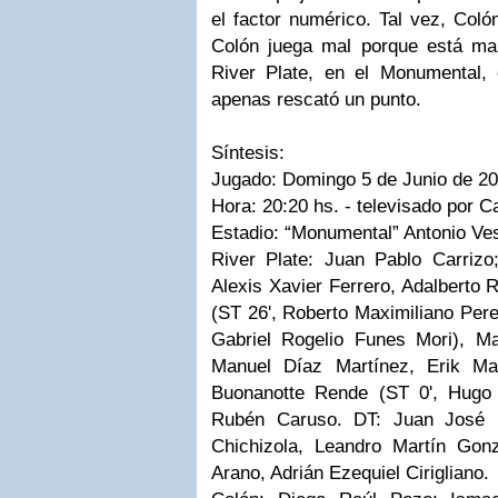
el factor numérico. Tal vez, Col
Colón juega mal porque está ma
River Plate, en el Monumental,
apenas rescató un punto.
Síntesis:
Jugado: Domingo 5 de Junio de 20
Hora: 20:20 hs. - televisado por C
Estadio: “Monumental” Antonio Vesp
River Plate:
Juan Pablo Carrizo
Alexis Xavier Ferrero, Adalberto 
(ST 26', Roberto Maximiliano Pere
Gabriel Rogelio Funes Mori), M
Manuel Díaz Martínez, Erik Ma
Buonanotte Rende (ST 0', Hugo
Rubén Caruso. DT: Juan José L
Chichizola, Leandro Martín Gon
Arano, Adrián Ezequiel Cirigliano.