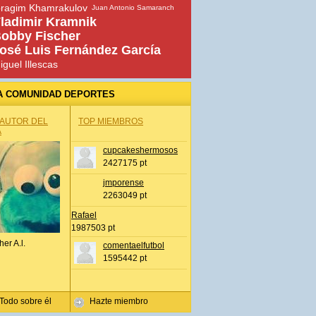
bragim Khamrakulov
Juan Antonio Samaranch
ladimir Kramnik
obby Fischer
osé Luis Fernández García
iguel Illescas
A COMUNIDAD DEPORTES
 AUTOR DEL
TOP MIEMBROS
A
cupcakeshermosos
2427175 pt
jmporense
2263049 pt
Rafael
1987503 pt
her A.l.
comentaelfutbol
1595442 pt
Todo sobre él
Hazte miembro