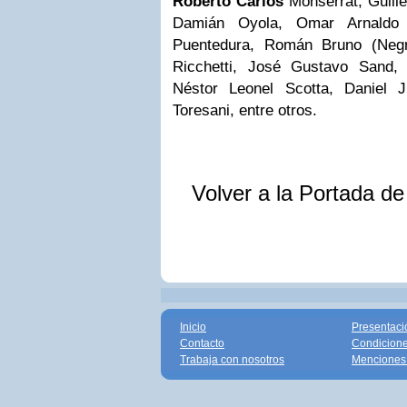
Roberto Carlos
Monserrat, Guill
Damián Oyola, Omar Arnaldo 
Puentedura, Román Bruno (Negr
Ricchetti, José Gustavo Sand, S
Néstor Leonel Scotta, Daniel J
Toresani, entre otros.
Volver a la Portada d
Inicio
Presentaci
Contacto
Condicione
Trabaja con nosotros
Menciones 