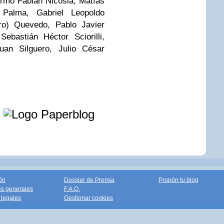
ermo Fabián Nicosia, Matías
Palma, Gabriel Leopoldo
o) Quevedo, Pablo Javier
ebastián Héctor Sciorilli,
uan Silguero, Julio César
e
ón
Dossier de Prensa
Propón tu blog
s generales
F.A.Q.
legales
Gestionar cookies