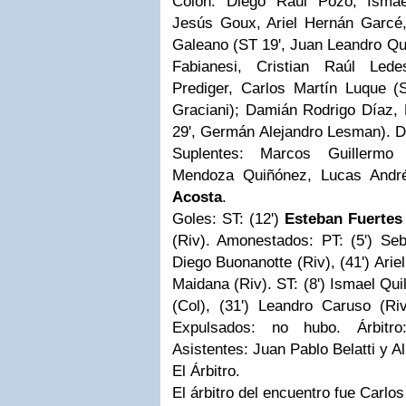
Colón:
Diego Raúl Pozo; Ismael
Jesús Goux, Ariel Hernán Garcé,
Galeano (ST 19', Juan Leandro Qu
Fabianesi, Cristian Raúl Led
Prediger, Carlos Martín Luque (S
Graciani); Damián Rodrigo Díaz,
29', Germán Alejandro Lesman). 
Suplentes: Marcos Guillermo
Mendoza Quiñónez, Lucas And
Acosta
.
Goles:
ST: (12')
Esteban Fuertes
(Riv). Amonestados: PT: (5') Seba
Diego Buonanotte (Riv), (41') Arie
Maidana (Riv). ST: (8') Ismael Qui
(Col), (31') Leandro Caruso (Riv
Expulsados: no hubo. Árbitro
Asistentes: Juan Pablo Belatti y Al
El Árbitro.
El árbitro del encuentro fue Carlos