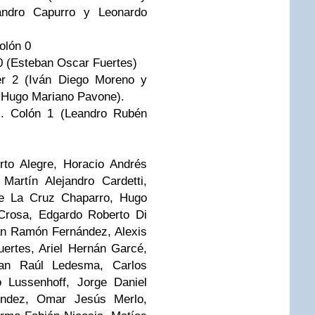
andro Capurro y Leonardo
olón 0
0 (Esteban Oscar Fuertes)
er 2 (Iván Diego Moreno y
y Hugo Mariano Pavone).
s. Colón 1 (Leandro Rubén
.
rto Alegre, Horacio Andrés
Martín Alejandro Cardetti,
 De La Cruz Chaparro, Hugo
Crosa, Edgardo Roberto Di
an Ramón Fernández, Alexis
ertes, Ariel Hernán Garcé,
tian Raúl Ledesma, Carlos
o Lussenhoff, Jorge Daniel
éndez, Omar Jesús Merlo,