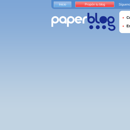
Inicio
Propón tu blog
Sígueno
Cu
E