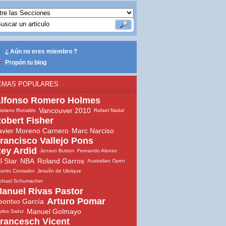
¿ Aún no eres miembro ?
Propón tu blog
EMAS POPULARES
lfonso Romero Holmes
Vancouver 2010
istiano Ronaldo
Rafael Nadal
obert Fisher
avier Moreno Carnero
Marc Narciso
rancisco Vallejo Pons
ey Ardid
Jenson Button
Fernando Alonso
ll Star
NBA
Roland Garros
Australian Open
berto Contador
Jesulín de Ubrique
chael Schumacher
anuel Rivas Pastor
Arturo Pomar
eontxo García
Manuel Golmayo
rlos Sainz
rancesch Vicent