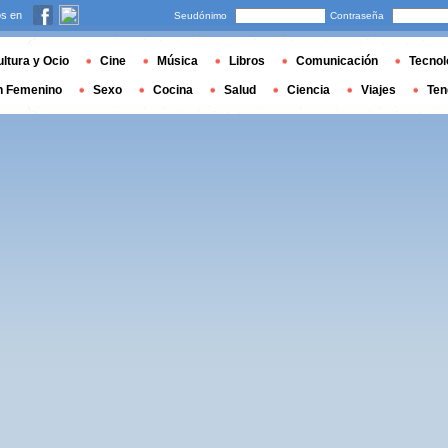
s en
Seudónimo
Contraseña
ltura y Ocio
Cine
Música
Libros
Comunicación
Tecnol
n Femenino
Sexo
Cocina
Salud
Ciencia
Viajes
Ten