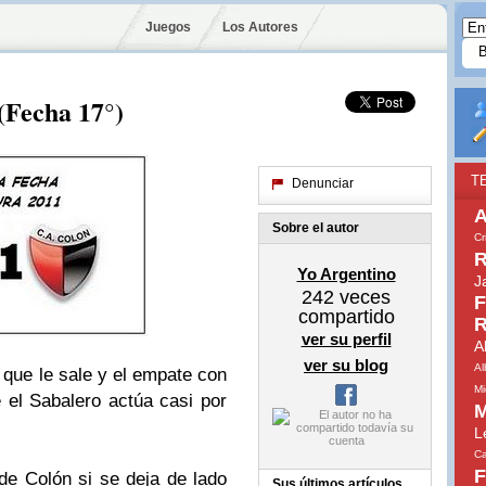
Juegos
Los Autores
 (Fecha 17°)
T
Denunciar
A
Sobre el autor
Cr
R
Yo Argentino
J
242
veces
F
compartido
R
ver su perfil
A
ver su blog
Al
que le sale y el empate con
Mi
 el Sabalero actúa casi por
M
L
Ca
F
de Colón si se deja de lado
Sus últimos artículos