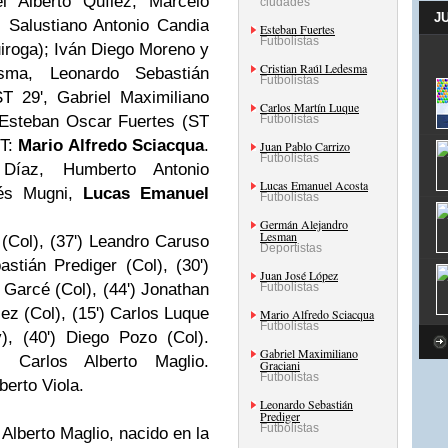
 Alberto Quílez, Marcelo
ciudades
J
 Salustiano Antonio Candia
Esteban Fuertes
Futbolistas
iroga); Iván Diego Moreno y
Cristian Raúl Ledesma
esma, Leonardo Sebastián
Futbolistas
T 29', Gabriel Maximiliano
Carlos Martín Luque
 Esteban Oscar Fuertes (ST
Futbolistas
DT:
Mario Alfredo Sciacqua
.
Juan Pablo Carrizo
Futbolistas
 Díaz, Humberto Antonio
Lucas Emanuel Acosta
rés Mugni,
Lucas Emanuel
Futbolistas
Germán Alejandro
Lesman
(Col), (37') Leandro Caruso
Deportistas
stián Prediger (Col), (30')
Juan José López
l Garcé (Col), (44') Jonathan
Futbolistas
lez (Col), (15') Carlos Luque
Mario Alfredo Sciacqua
Futbolistas
), (40') Diego Pozo (Col).
Gabriel Maximiliano
: Carlos Alberto Maglio.
Graciani
Futbolistas
berto Viola.
Leonardo Sebastián
Prediger
Futbolistas
 Alberto Maglio, nacido en la