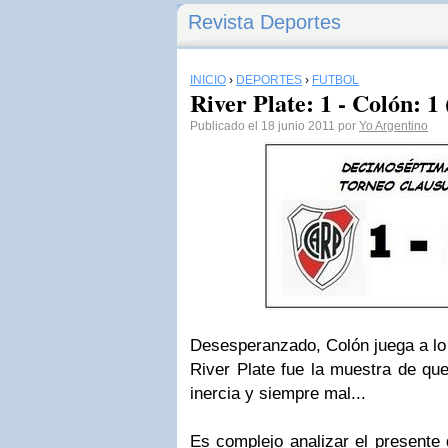
Revista Deportes
INICIO
›
DEPORTES
›
FÚTBOL
River Plate: 1 - Colón: 1
Publicado el 18 junio 2011 por
Yo Argentino
Desesperanzado, Colón juega a lo 
River Plate fue la muestra de que
inercia y siempre mal...
Es complejo analizar el presente 