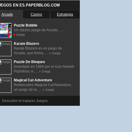
UEGOS EN ES.PAPERBLOG.COM
Arcade
Casino
Estrategia
Puzzle Bobble
Un clásico juego de Arcade. ......
Juega
Karate Blazers
Karate Blazers es un juego de
Arcade, que forma......
Juega
Puzzle De Bloques
Inventado en 1984 por el ruso Alekséi
Pázhitnov, e......
Juega
Magical Cat Adventure
Redescubre Magical Cat Adventure,
un juego de la......
Juega
Descubrir el espacio Juegos