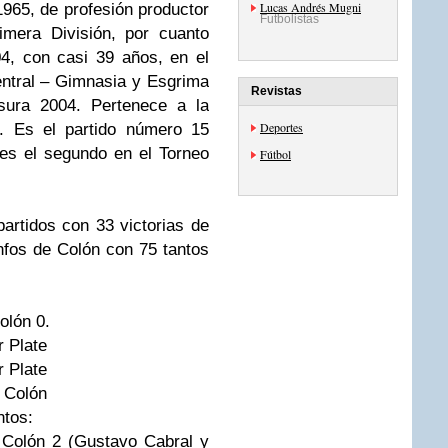
Lucas Andrés Mugni
 1965, de profesión productor
Futbolistas
imera División, por cuanto
4, con casi 39 años, en el
ntral – Gimnasia y Esgrima
Revistas
sura 2004. Pertenece a la
Deportes
s. Es el partido número 15
es el segundo en el Torneo
Fútbol
partidos con 33 victorias de
unfos de Colón con 75 tantos
olón 0.
r Plate
r Plate
1 Colón
ntos:
 Colón 2 (Gustavo Cabral y