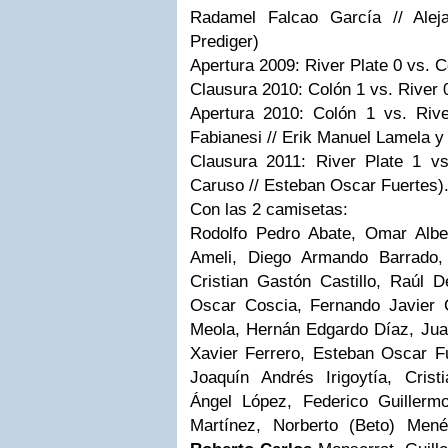
Radamel Falcao García // Alej
Prediger)
Apertura 2009: River Plate 0 vs. C
Clausura 2010: Colón 1 vs. River 
Apertura 2010: Colón 1 vs. Riv
Fabianesi // Erik Manuel Lamela 
Clausura 2011: River Plate 1 v
Caruso // Esteban Oscar Fuertes)
Con las 2 camisetas:
Rodolfo Pedro Abate, Omar Albe
Ameli, Diego Armando Barrado, 
Cristian Gastón Castillo, Raúl
Oscar Coscia, Fernando Javier 
Meola, Hernán Edgardo Díaz, Ju
Xavier Ferrero, Esteban Oscar Fu
Joaquín Andrés Irigoytía, Cris
Ángel López, Federico Guillerm
Martínez, Norberto (Beto) Men