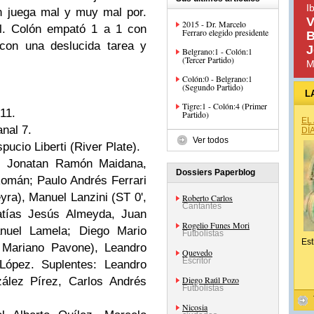
I
ón juega mal y muy mal por.
V
2015 - Dr. Marcelo
l. Colón empató 1 a 1 con
Ferraro elegido presidente
B
 con una deslucida tarea y
J
Belgrano:1 - Colón:1
(Tercer Partido)
M
Colón:0 - Belgrano:1
(Segundo Partido)
L
Tigre:1 - Colón:4 (Primer
11.
Partido)
EL
anal 7.
DÍ
Ver todos
ucio Liberti (River Plate).
; Jonatan Ramón Maidana,
Dossiers Paperblog
Román; Paulo Andrés Ferrari
yra), Manuel Lanzini (ST 0',
Roberto Carlos
Cantantes
atías Jesús Almeyda, Juan
Rogelio Funes Mori
nuel Lamela; Diego Mario
Futbolistas
Est
 Mariano Pavone), Leandro
Quevedo
Escritor
ópez. Suplentes: Leandro
Diego Raúl Pozo
zález Pírez, Carlos Andrés
Futbolistas
Nicosia