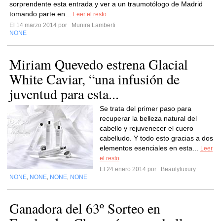
sorprendente esta entrada y ver a un traumotólogo de Madrid
tomando parte en...
Leer el resto
El 14 marzo 2014 por
Munira Lamberti
NONE
Miriam Quevedo estrena Glacial
White Caviar, “una infusión de
juventud para esta...
Se trata del primer paso para
recuperar la belleza natural del
cabello y rejuvenecer el cuero
cabelludo. Y todo esto gracias a dos
elementos esenciales en esta...
Leer
el resto
El 24 enero 2014 por
Beautyluxury
NONE
NONE
NONE
NONE
,
,
,
Ganadora del 63º Sorteo en