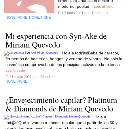
creencias) anuncia el desierto
moderno, poblad...
Leer el resto
El 07 junio 2011 por
Peterpank
NONE
NONE
NONE
NONE
,
,
,
Mi experiencia con Syn-Ake de
Miriam Quevedo
Hola a tod@s!Baba de caracol,
fermentos de bacterias, hongos, y veneno de víbora...No sólo la
cosmética se aprovecha de los principios activos de la extensa...
Leer el resto
El 31 mayo 2011 por
Claudine
NONE
NONE
,
¿Envejecimiento capilar? Platinum
& Diamonds de Miriam Quevedo
Hola a
tod@s!Qué le vamos a hacer...resulta que a partir de los 30 y....
el pelo también envejece!, pierde brillo, su textura y espesor