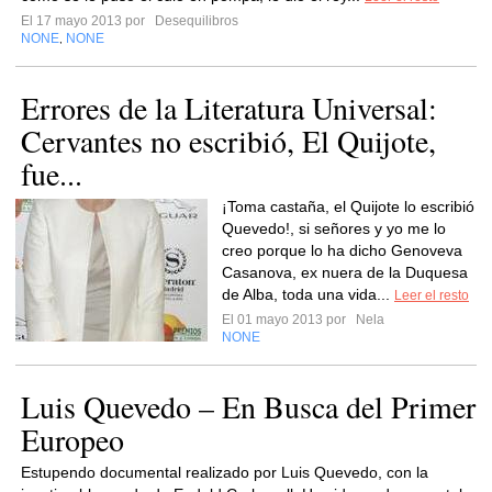
El 17 mayo 2013 por
Desequilibros
NONE
NONE
,
Errores de la Literatura Universal:
Cervantes no escribió, El Quijote,
fue...
¡Toma castaña, el Quijote lo escribió
Quevedo!, si señores y yo me lo
creo porque lo ha dicho Genoveva
Casanova, ex nuera de la Duquesa
de Alba, toda una vida...
Leer el resto
El 01 mayo 2013 por
Nela
NONE
Luis Quevedo – En Busca del Primer
Europeo
Estupendo documental realizado por Luis Quevedo, con la