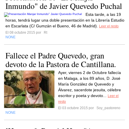
Inmundo" de Javier Quevedo Puchal
Esta tarde, a las 19
horas, tendrá lugar una doble presentación en la Librería Estudio
en Escarlata (C/ Gumzán el Bueno, 46 de Madrid).
Leer el resto
El 08 octubre 2015 por
Rt
NONE
Fallece el Padre Quevedo, gran
devoto de la Pastora de Cantillana.
Ayer, viernes 2 de Octubre fallecía
en Malaga, a los 89 años, D. José
María González de Quevedo y
Álvarez, sacerdote jesuita, célebre
escritor y poeta y devoto...
Leer el
resto
El 03 octubre 2015 por
Soy_pastoreno
NONE