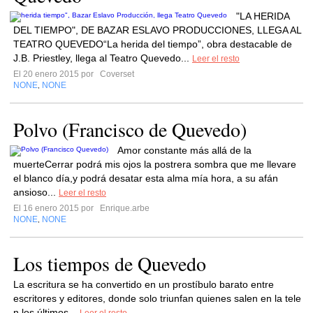
"LA HERIDA
DEL TIEMPO", DE BAZAR ESLAVO PRODUCCIONES, LLEGA AL
TEATRO QUEVEDO“La herida del tiempo”, obra destacable de
J.B. Priestley, llega al Teatro Quevedo...
Leer el resto
El 20 enero 2015 por
Coverset
NONE
NONE
,
Polvo (Francisco de Quevedo)
Amor constante más allá de la
muerteCerrar podrá mis ojos la postrera sombra que me llevare
el blanco día,y podrá desatar esta alma mía hora, a su afán
ansioso...
Leer el resto
El 16 enero 2015 por
Enrique.arbe
NONE
NONE
,
Los tiempos de Quevedo
La escritura se ha convertido en un prostíbulo barato entre
escritores y editores, donde solo triunfan quienes salen en la tele
n los últimos...