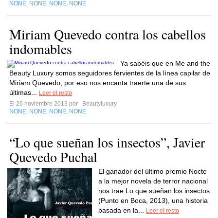
NONE
NONE
NONE
NONE
,
,
,
Miriam Quevedo contra los cabellos
indomables
Ya sabéis que en Me and the
Beauty Luxury somos seguidores fervientes de la línea capilar de
Miriam Quevedo, por eso nos encanta traerte una de sus
últimas...
Leer el resto
El 26 noviembre 2013 por
Beautyluxury
NONE
NONE
NONE
NONE
,
,
,
“Lo que sueñan los insectos”, Javier
Quevedo Puchal
El ganador del último premio Nocte
a la mejor novela de terror nacional
nos trae Lo que sueñan los insectos
(Punto en Boca, 2013), una historia
basada en la...
Leer el resto