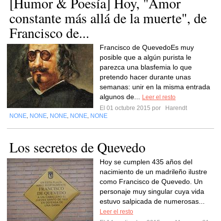
[Humor & Poesía] Hoy, "Amor
constante más allá de la muerte", de
Francisco de...
Francisco de QuevedoEs muy
posible que a algún purista le
parezca una blasfemia lo que
pretendo hacer durante unas
semanas: unir en la misma entrada
algunos de...
Leer el resto
El 01 octubre 2015 por
Harendt
NONE
NONE
NONE
NONE
NONE
,
,
,
,
Los secretos de Quevedo
Hoy se cumplen 435 años del
nacimiento de un madrileño ilustre
como Francisco de Quevedo. Un
personaje muy singular cuya vida
estuvo salpicada de numerosas...
Leer el resto