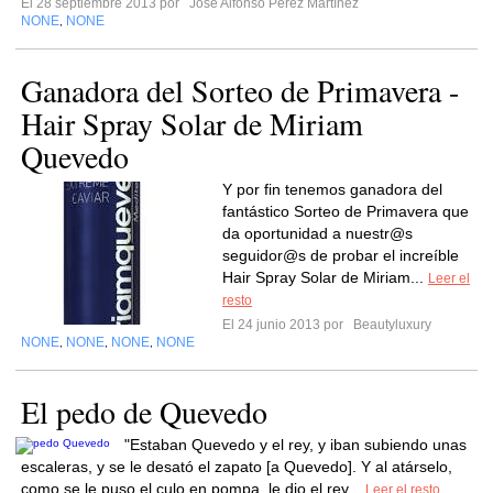
El 28 septiembre 2013 por
José Alfonso Pérez Martínez
NONE
NONE
,
Ganadora del Sorteo de Primavera -
Hair Spray Solar de Miriam
Quevedo
Y por fin tenemos ganadora del
fantástico Sorteo de Primavera que
da oportunidad a nuestr@s
seguidor@s de probar el increíble
Hair Spray Solar de Miriam...
Leer el
resto
El 24 junio 2013 por
Beautyluxury
NONE
NONE
NONE
NONE
,
,
,
El pedo de Quevedo
"Estaban Quevedo y el rey, y iban subiendo unas
escaleras, y se le desató el zapato [a Quevedo]. Y al atárselo,
como se le puso el culo en pompa, le dio el rey...
Leer el resto