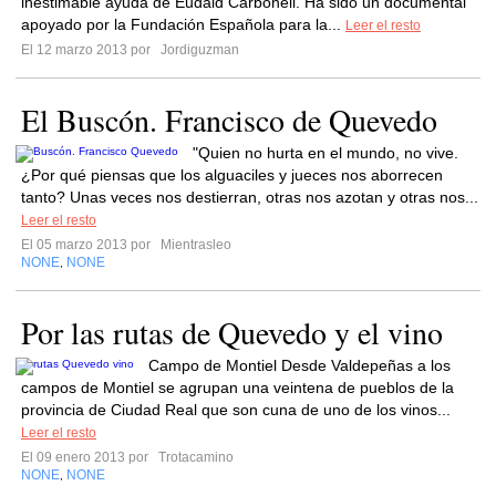
inestimable ayuda de Eudald Carbonell. Ha sido un documental
apoyado por la Fundación Española para la...
Leer el resto
El 12 marzo 2013 por
Jordiguzman
El Buscón. Francisco de Quevedo
"Quien no hurta en el mundo, no vive.
¿Por qué piensas que los alguaciles y jueces nos aborrecen
tanto? Unas veces nos destierran, otras nos azotan y otras nos...
Leer el resto
El 05 marzo 2013 por
Mientrasleo
NONE
NONE
,
Por las rutas de Quevedo y el vino
Campo de Montiel Desde Valdepeñas a los
campos de Montiel se agrupan una veintena de pueblos de la
provincia de Ciudad Real que son cuna de uno de los vinos...
Leer el resto
El 09 enero 2013 por
Trotacamino
NONE
NONE
,