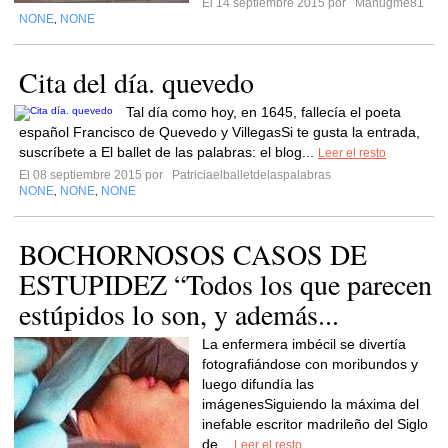
El 14 septiembre 2015 por
Manugme81
NONE
NONE
,
Cita del día. quevedo
Tal día como hoy, en 1645, fallecía el poeta
español Francisco de Quevedo y VillegasSi te gusta la entrada,
suscríbete a El ballet de las palabras: el blog...
Leer el resto
El 08 septiembre 2015 por
Patriciaelballetdelaspalabras
NONE
NONE
NONE
,
,
BOCHORNOSOS CASOS DE
ESTUPIDEZ “Todos los que parecen
estúpidos lo son, y además...
La enfermera imbécil se divertía
fotografiándose con moribundos y
luego difundía las
imágenesSiguiendo la máxima del
inefable escritor madrileño del Siglo
de...
Leer el resto