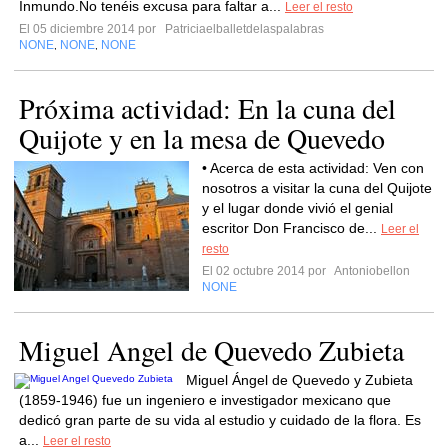
Inmundo.No tenéis excusa para faltar a...
Leer el resto
El 05 diciembre 2014 por
Patriciaelballetdelaspalabras
NONE
NONE
NONE
,
,
Próxima actividad: En la cuna del
Quijote y en la mesa de Quevedo
• Acerca de esta actividad: Ven con
nosotros a visitar la cuna del Quijote
y el lugar donde vivió el genial
escritor Don Francisco de...
Leer el
resto
El 02 octubre 2014 por
Antoniobellon
NONE
Miguel Angel de Quevedo Zubieta
Miguel Ángel de Quevedo y Zubieta
(1859-1946) fue un ingeniero e investigador mexicano que
dedicó gran parte de su vida al estudio y cuidado de la flora. Es
a...
Leer el resto