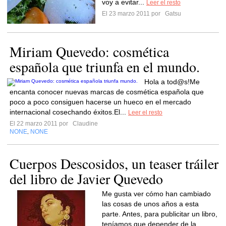
voy a evitar...
Leer el resto
El 23 marzo 2011 por
Gatsu
Miriam Quevedo: cosmética
española que triunfa en el mundo.
Hola a tod@s!Me
encanta conocer nuevas marcas de cosmética española que
poco a poco consiguen hacerse un hueco en el mercado
internacional cosechando éxitos.El...
Leer el resto
El 22 marzo 2011 por
Claudine
NONE
NONE
,
Cuerpos Descosidos, un teaser tráiler
del libro de Javier Quevedo
Me gusta ver cómo han cambiado
las cosas de unos años a esta
parte. Antes, para publicitar un libro,
teníamos que depender de la