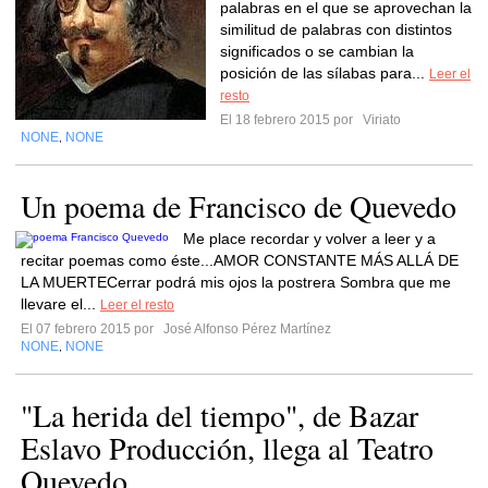
palabras en el que se aprovechan la
similitud de palabras con distintos
significados o se cambian la
posición de las sílabas para...
Leer el
resto
El 18 febrero 2015 por
Viriato
NONE
NONE
,
Un poema de Francisco de Quevedo
Me place recordar y volver a leer y a
recitar poemas como éste...AMOR CONSTANTE MÁS ALLÁ DE
LA MUERTECerrar podrá mis ojos la postrera Sombra que me
llevare el...
Leer el resto
El 07 febrero 2015 por
José Alfonso Pérez Martínez
NONE
NONE
,
"La herida del tiempo", de Bazar
Eslavo Producción, llega al Teatro
Quevedo