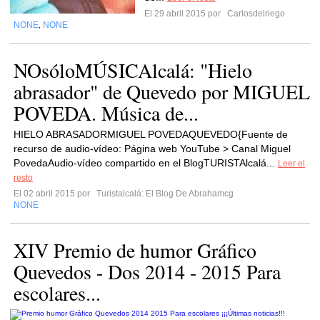
El 29 abril 2015 por
Carlosdelriego
NONE
NONE
,
NOsóloMÚSICAlcalá: "Hielo
abrasador" de Quevedo por MIGUEL
POVEDA. Música de...
HIELO ABRASADORMIGUEL POVEDAQUEVEDO{Fuente de
recurso de audio-vídeo: Página web YouTube > Canal Miguel
PovedaAudio-vídeo compartido en el BlogTURISTAlcalá...
Leer el
resto
El 02 abril 2015 por
Turistalcalá: El Blog De Abrahamcg
NONE
XIV Premio de humor Gráfico
Quevedos - Dos 2014 - 2015 Para
escolares...