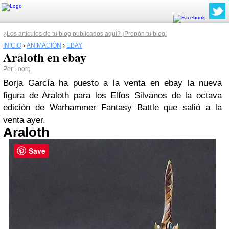
¿Los artículos de tu blog publicados aquí? ¡Propón tu blog!
INICIO
›
ANIMACIÓN
›
EBAY
Araloth en ebay
Por
Loorg
Borja García ha puesto a la venta en
ebay
la nueva
figura de Araloth para los Elfos Silvanos de la octava
edición de Warhammer Fantasy Battle que salió a la
venta ayer.
Araloth
Save