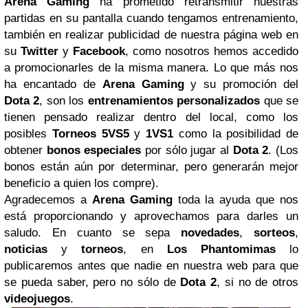
Arena Gaming
ha prometido retransmitir nuestras
partidas en su pantalla cuando tengamos entrenamiento,
también en realizar publicidad de nuestra página web en
su
Twitter
y
Facebook
, como nosotros hemos accedido
a promocionarles de la misma manera. Lo que más nos
ha encantado de
Arena Gaming
y su promoción del
Dota 2
, son los
entrenamientos personalizados
que se
tienen pensado realizar dentro del local, como los
posibles
Torneos 5VS5
y
1VS1
como la posibilidad de
obtener
bonos especiales
por sólo jugar al
Dota 2
. (Los
bonos están aún por determinar, pero generarán mejor
beneficio a quien los compre).
Agradecemos a
Arena Gaming
toda la ayuda que nos
está proporcionando y aprovechamos para darles un
saludo. En cuanto se sepa
novedades
,
sorteos
,
noticias
y
torneos
, en
Los Phantomimas
lo
publicaremos antes que nadie en nuestra web para que
se pueda saber, pero no sólo de
Dota 2
, si no de otros
videojuegos
.