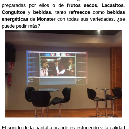
preparadas por ellos o de
frutos secos
,
Lacasitos
,
Conguitos
y
bebidas
, tanto
refrescos
como
bebidas
energéticas
de
Monster
con todas sus variedades, ¿se
puede pedir más?
El sonido de la pantalla grande es estupendo y la calidad