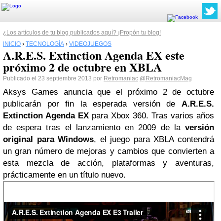
¿Los artículos de tu blog publicados aquí? ¡Propón tu blog!
INICIO
›
TECNOLOGÍA
›
VIDEOJUEGOS
A.R.E.S. Extinction Agenda EX este
próximo 2 de octubre en XBLA
Publicado el 23 septiembre 2013 por
Retromaniac
@RetromaniacMag
Aksys Games anuncia que el próximo 2 de octubre
publicarán por fin la esperada versión de
A.R.E.S.
Extinction Agenda EX
para Xbox 360. Tras varios años
de espera tras el lanzamiento en 2009 de la
versión
original para Windows
, el juego para XBLA contendrá
un gran número de mejoras y cambios que convierten a
esta mezcla de acción, plataformas y aventuras,
prácticamente en un título nuevo.