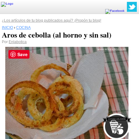
¿Los artículos de tu blog publicados aquí? ¡Propón tu blog!
INICIO
›
COCINA
Aros de cebolla (al horno y sin sal)
Por
Enlabotica
Save