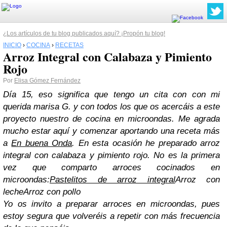
¿Los artículos de tu blog publicados aquí? ¡Propón tu blog!
INICIO
›
COCINA
›
RECETAS
Arroz Integral con Calabaza y Pimiento
Rojo
Por
Elisa Gómez Fernández
Día 15, eso significa que tengo un cita con con mi
querida marisa G. y con todos los que os acercáis a este
proyecto nuestro de cocina en microondas. Me agrada
mucho estar aquí y comenzar aportando una receta más
a
En buena Onda
. En esta ocasión he preparado arroz
integral con calabaza y pimiento rojo.
No es la primera
vez que comparto arroces cocinados en
microondas:
Pastelitos de arroz integral
Arroz con
leche
Arroz con pollo
Yo os invito a preparar arroces en microondas, pues
estoy segura que volveréis a repetir con más frecuencia