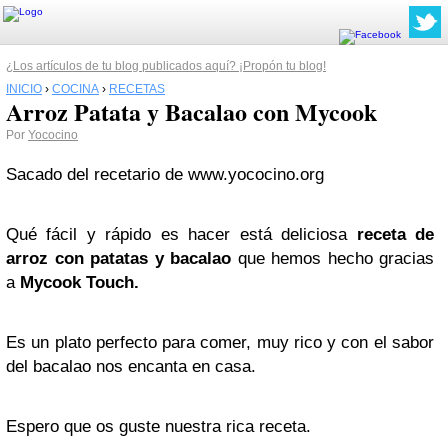
¿Los artículos de tu blog publicados aquí? ¡Propón tu blog!
INICIO
›
COCINA
›
RECETAS
Arroz Patata y Bacalao con Mycook
Por
Yococino
Sacado del recetario de www.yococino.org
Qué fácil y rápido es hacer está deliciosa
receta de
arroz con patatas y bacalao
que hemos hecho gracias
a
Mycook Touch.
Es un plato perfecto para comer, muy rico y con el sabor
del bacalao nos encanta en casa.
Espero que os guste nuestra rica receta.