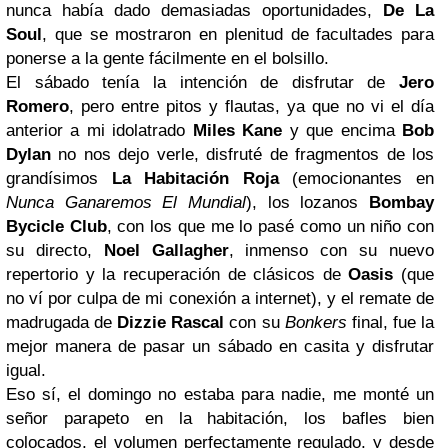
nunca había dado demasiadas oportunidades,
De La
Soul
, que se mostraron en plenitud de facultades para
ponerse a la gente fácilmente en el bolsillo.
El sábado tenía la intención de disfrutar de
Jero
Romero
, pero entre pitos y flautas, ya que no vi el día
anterior a mi idolatrado
Miles Kane
y que encima
Bob
Dylan
no nos dejo verle, disfruté de fragmentos de los
grandísimos
La Habitación Roja
(emocionantes en
Nunca Ganaremos El Mundial
), los lozanos
Bombay
Bycicle Club
, con los que me lo pasé como un niño con
su directo,
Noel
Gallagher
, inmenso con su nuevo
repertorio y la recuperación de clásicos de
Oasis
(que
no ví por culpa de mi conexión a internet), y el remate de
madrugada de
Dizzie Rascal
con su
Bonkers
final, fue la
mejor manera de pasar un sábado en casita y disfrutar
igual.
Eso sí, el domingo no estaba para nadie, me monté un
señor parapeto en la habitación, los bafles bien
colocados, el volumen perfectamente regulado, y desde