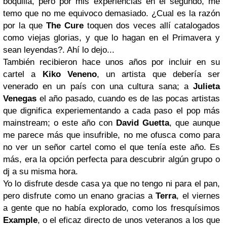
boquilla, pero por mis experiencias en el segundo, me
temo que no me equivoco demasiado. ¿Cual es la razón
por la que
The Cure
toquen dos veces allí catalogados
como viejas glorias, y que lo hagan en el Primavera y
sean leyendas?. Ahí lo dejo...
También recibieron hace unos años por incluir en su
cartel a
Kiko Veneno
, un artista que debería ser
venerado en un país con una cultura sana; a
Julieta
Venegas
el año pasado, cuando es de las pocas artistas
que dignifica experiementando a cada paso el pop más
mainstream; o este año con
David Guetta
, que aunque
me parece más que insufrible, no me ofusca como para
no ver un señor cartel como el que tenía este año. Es
más, era la opción perfecta para descubrir algún grupo o
dj a su misma hora.
Yo lo disfrute desde casa ya que no tengo ni para el pan,
pero disfrute como un enano gracias a
Terra
, el viernes
a gente que no había explorado, como los fresquísimos
Example
, o el eficaz directo de unos veteranos a los que