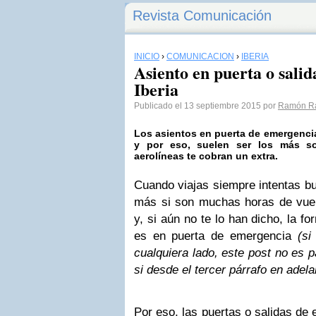
Revista Comunicación
INICIO
›
COMUNICACIÓN
›
IBERIA
Asiento en puerta o sali
Iberia
Publicado el 13 septiembre 2015 por
Ramón R
Los asientos en puerta de emergenci
y por eso, suelen ser los más so
aerolíneas te cobran un extra.
Cuando viajas siempre intentas b
más si son muchas horas de vuelo
y, si aún no te lo han dicho, la 
es en puerta de emergencia
(si
cualquiera lado, este post no es pa
si desde el tercer párrafo en adela
Por eso, las puertas o salidas de 