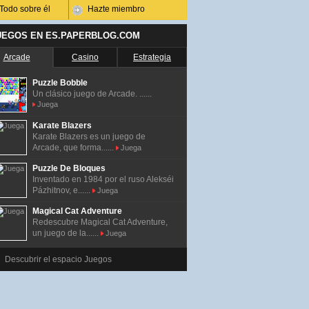
Todo sobre él
Hazte miembro
UEGOS EN ES.PAPERBLOG.COM
Arcade
Casino
Estrategia
Puzzle Bobble
Un clásico juego de Arcade. ......
Juega
Karate Blazers
Karate Blazers es un juego de
Arcade, que forma......
Juega
Puzzle De Bloques
Inventado en 1984 por el ruso Alekséi
Pázhitnov, e......
Juega
Magical Cat Adventure
Redescubre Magical Cat Adventure,
un juego de la......
Juega
Descubrir el espacio Juegos