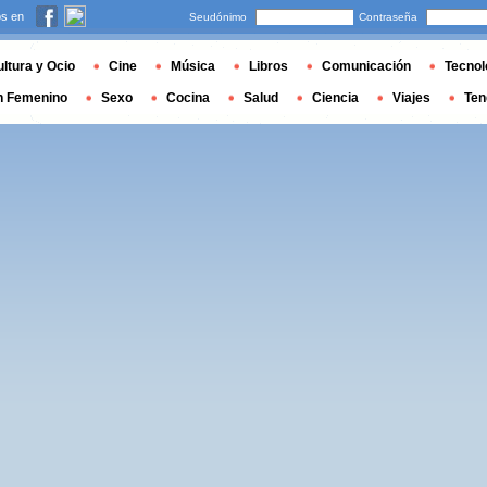
s en
Seudónimo
Contraseña
ltura y Ocio
Cine
Música
Libros
Comunicación
Tecnol
n Femenino
Sexo
Cocina
Salud
Ciencia
Viajes
Ten