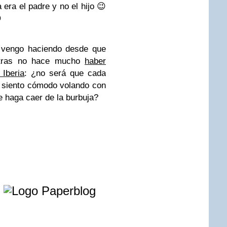
 era el padre y no el hijo 😉

 vengo haciendo desde que
to tras no hace mucho
haber
 Iberia
: ¿no será que cada
e siento cómodo volando con
me haga caer de la burbuja?
e