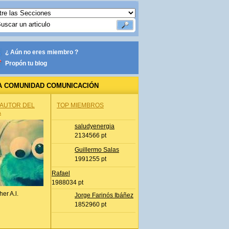
¿ Aún no eres miembro ?
Propón tu blog
A COMUNIDAD COMUNICACIÓN
 AUTOR DEL
TOP MIEMBROS
A
saludyenergia
2134566 pt
Guillermo Salas
1991255 pt
Rafael
1988034 pt
her A.l.
Jorge Farinós Ibáñez
1852960 pt