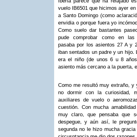
Iberia parece que ha relajado es
vuelo IB6501 que hicimos ayer en
a Santo Domingo (como aclaración
envidia o porque fuera yo incómod
Como suelo dar bastantes paseo
pude comprobar como en las d
pasaba por los asientos 27 A y 
iban sentados un padre y un hijo.
era el niño (de unos 6 u 8 años
asiento más cercano a la puerta, e
Como me resultó muy extraño, y 
no dormir con la curiosidad,
auxiliares de vuelo o aeromoza
cuestión. Con mucha amabilidad
muy claro, que pensaba que so
despegue, y aún así, le pregun
segunda no le hizo mucha gracia 
circusntancia me dio dos razones 