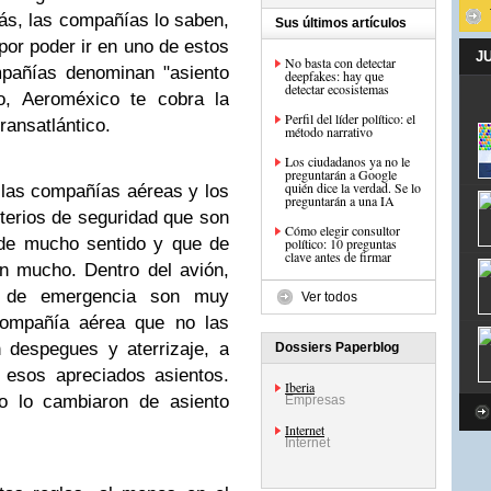
ás, las compañías lo saben,
Sus últimos artículos
por poder ir en uno de estos
J
No basta con detectar
mpañías denominan "asiento
deepfakes: hay que
detectar ecosistemas
, Aeroméxico te cobra la
Perfil del líder político: el
ransatlántico.
método narrativo
Los ciudadanos ya no le
preguntarán a Google
quién dice la verdad. Se lo
 las compañías aéreas y los
preguntarán a una IA
terios de seguridad que son
Cómo elegir consultor
 de mucho sentido y que de
político: 10 preguntas
clave antes de firmar
n mucho. Dentro del avión,
a de emergencia son muy
Ver todos
compañía aérea que no las
 despegues y aterrizaje, a
Dossiers Paperblog
 esos apreciados asientos.
Iberia
o lo cambiaron de asiento
Empresas
Internet
Internet