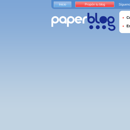
Inicio
Propón tu blog
Sígueno
Cu
E