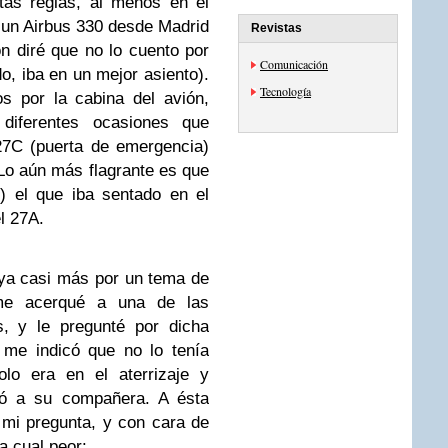
tas reglas, al menos en el
 un Airbus 330 desde Madrid
Revistas
 diré que no lo cuento por
Comunicación
o, iba en un mejor asiento).
Tecnología
s por la cabina del avión,
iferentes ocasiones que
27C (puerta de emergencia)
 Lo aún más flagrante es que
) el que iba sentado en el
l 27A.
ya casi más por un tema de
 me acerqué a una de las
s, y le pregunté por dicha
 me indicó que no lo tenía
lo era en el aterrizaje y
tó a su compañera. A ésta
mi pregunta, y con cara de
a cual peor: