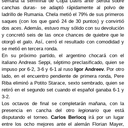
semana la semifinal de Copa Davis ante Serbia sobre
canchas duras- se adaptó rápidamente al polvo de
ladrillo de Rumania. Chela metió el 79% de sus primeros
saques (con los que ganó 24 de 30 puntos) y convirtió
dos
aces
. Además, estuvo muy sólido con su devolución
y concretó seis de las once chances de quiebre que le
otorgó el
galo
. Así, cerró el resultado con comodidad y
se metió en tercera ronda.
En su próximo partido, el argentino chocará con el
italiano Andreas Seppi, séptimo preclasificado, quien se
impuso por 6-2, 3-6 y 6-1 al ruso
Igor Andreev
. Por otro
lado, en el encuentro pendiente de primera ronda, Pere
Riba eliminó a Potito Starace, sexto sembrado, quien se
retiró en el segundo set cuando el español ganaba 6-1 y
3-2.
Los octavos de final se completarán mañana, con la
presencia en cancha del otro
legionario
que está
disputando el torneo.
Carlos Berlocq
irá por un lugar
entre los ocho mejores ante el alemán Florian Mayer,