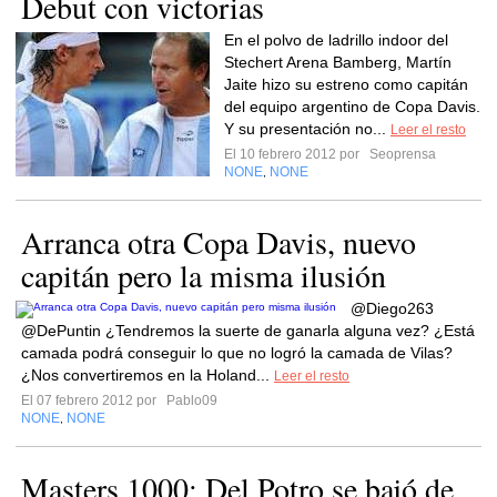
Debut con victorias
En el polvo de ladrillo indoor del
Stechert Arena Bamberg, Martín
Jaite hizo su estreno como capitán
del equipo argentino de Copa Davis.
Y su presentación no...
Leer el resto
El 10 febrero 2012 por
Seoprensa
NONE
NONE
,
Arranca otra Copa Davis, nuevo
capitán pero la misma ilusión
@Diego263
@DePuntin ¿Tendremos la suerte de ganarla alguna vez? ¿Está
camada podrá conseguir lo que no logró la camada de Vilas?
¿Nos convertiremos en la Holand...
Leer el resto
El 07 febrero 2012 por
Pablo09
NONE
NONE
,
Masters 1000: Del Potro se bajó de