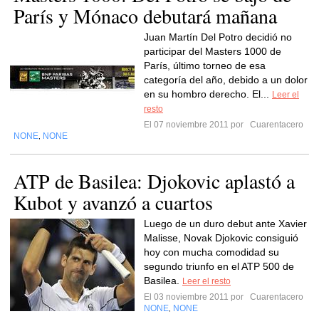
París y Mónaco debutará mañana
Juan Martín Del Potro decidió no
participar del Masters 1000 de
París, último torneo de esa
categoría del año, debido a un dolor
en su hombro derecho. El...
Leer el
resto
El 07 noviembre 2011 por
Cuarentacero
NONE
NONE
,
ATP de Basilea: Djokovic aplastó a
Kubot y avanzó a cuartos
Luego de un duro debut ante Xavier
Malisse, Novak Djokovic consiguió
hoy con mucha comodidad su
segundo triunfo en el ATP 500 de
Basilea.
Leer el resto
El 03 noviembre 2011 por
Cuarentacero
NONE
NONE
,