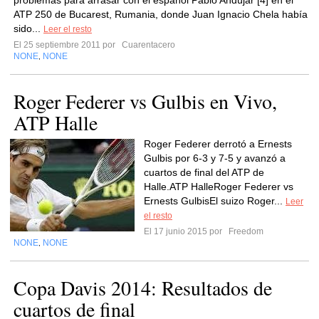
problemas para arrasar con el español Pablo Andújar [4] en el
ATP 250 de Bucarest, Rumania, donde Juan Ignacio Chela había
sido...
Leer el resto
El 25 septiembre 2011 por
Cuarentacero
NONE
NONE
,
Roger Federer vs Gulbis en Vivo,
ATP Halle
Roger Federer derrotó a Ernests
Gulbis por 6-3 y 7-5 y avanzó a
cuartos de final del ATP de
Halle.ATP HalleRoger Federer vs
Ernests GulbisEl suizo Roger...
Leer
el resto
El 17 junio 2015 por
Freedom
NONE
NONE
,
Copa Davis 2014: Resultados de
cuartos de final