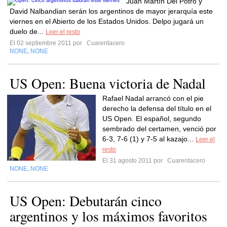
Juan Martín Del Potro y
David Nalbandian serán los argentinos de mayor jerarquía este
viernes en el Abierto de los Estados Unidos. Delpo jugará un
duelo de...
Leer el resto
El 02 septiembre 2011 por
Cuarentacero
NONE
NONE
,
US Open: Buena victoria de Nadal
Rafael Nadal arrancó con el pie
derecho la defensa del título en el
US Open. El español, segundo
sembrado del certamen, venció por
6-3, 7-6 (1) y 7-5 al kazajo...
Leer el
resto
El 31 agosto 2011 por
Cuarentacero
NONE
NONE
,
US Open: Debutarán cinco
argentinos y los máximos favoritos