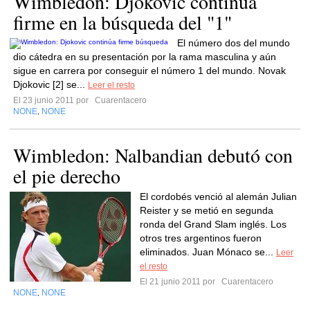
Wimbledon: Djokovic continúa
firme en la búsqueda del "1"
El número dos del mundo
dio cátedra en su presentación por la rama masculina y aún
sigue en carrera por conseguir el número 1 del mundo. Novak
Djokovic [2] se...
Leer el resto
El 23 junio 2011 por
Cuarentacero
NONE
NONE
,
Wimbledon: Nalbandian debutó con
el pie derecho
El cordobés venció al alemán Julian
Reister y se metió en segunda
ronda del Grand Slam inglés. Los
otros tres argentinos fueron
eliminados. Juan Mónaco se...
Leer
el resto
El 21 junio 2011 por
Cuarentacero
NONE
NONE
,