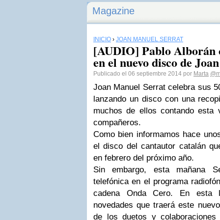
Magazine
INICIO
›
JOAN MANUEL SERRAT
[AUDIO] Pablo Alborán c
en el nuevo disco de Joa
Publicado el 06 septiembre 2014 por
Marta
@mu
Joan Manuel Serrat celebra sus 5
lanzando un disco con una recopi
muchos de ellos contando esta 
compañeros.
Como bien informamos hace unos 
el disco del cantautor catalán qu
en febrero del próximo año.
Sin embargo, esta mañana Se
telefónica en el programa radiofó
cadena Onda Cero. En esta l
novedades que traerá este nuevo 
de los duetos y colaboraciones