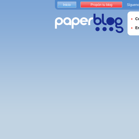
Inicio
Propón tu blog
Sígueno
Cu
E