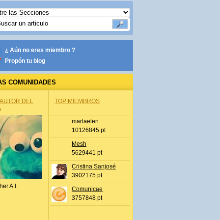
¿ Aún no eres miembro ?
Propón tu blog
AS COMUNIDADES
 AUTOR DEL
TOP MIEMBROS
A
martaelen
10126845 pt
Mesh
5629441 pt
Cristina Sanjosé
3902175 pt
her A.l.
Comunicae
3757848 pt