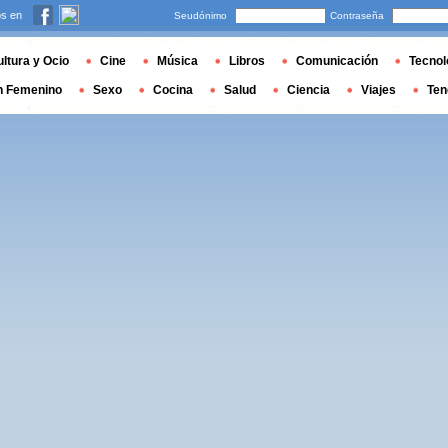
s en
Seudónimo
Contraseña
ltura y Ocio
Cine
Música
Libros
Comunicación
Tecnol
n Femenino
Sexo
Cocina
Salud
Ciencia
Viajes
Ten