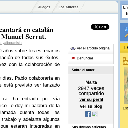
Juegos
Los Autores
antará en catalán
n Manuel Serrat.
yalboranista
L
Ver el artículo original
0 años sobre los escenarios
lación de todos sus éxitos,
Denunciar
EL
DÍ
vez con la colaboración de
Sobre el autor
días, Pablo colaboraría en
Marta
e está previsto ser lanzado
2947
veces
compartido
rrat ha entrado por vía
ver su perfil
nico Te doy mi palabra de la
ver su blog
Est
lamada cuenta todas las
trabajo y adelanta algunos
 que estarán integradas en
Sus últimos artículos