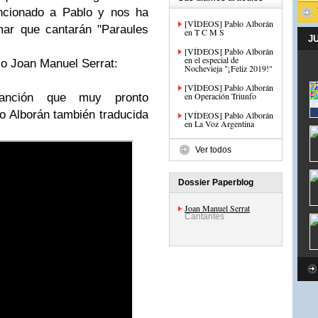
ncionado a Pablo y nos ha
[VÍDEOS] Pablo Alborán
mar que cantarán "Paraules
en T C M S
J
[VÍDEOS] Pablo Alborán
en el especial de
io Joan Manuel Serrat:
Nochevieja "¡Feliz 2019!"
[VÍDEOS] Pablo Alborán
en Operación Triunfo
anción que muy pronto
 Alborán también traducida
[VÍDEOS] Pablo Alborán
en La Voz Argentina
Ver todos
Dossier Paperblog
Joan Manuel Serrat
Cantantes