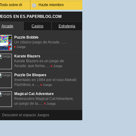
Todo sobre él
Hazte miembro
UEGOS EN ES.PAPERBLOG.COM
Arcade
Casino
Estrategia
Puzzle Bobble
Un clásico juego de Arcade. ......
Juega
Karate Blazers
Karate Blazers es un juego de
Arcade, que forma......
Juega
Puzzle De Bloques
Inventado en 1984 por el ruso Alekséi
Pázhitnov, e......
Juega
Magical Cat Adventure
Redescubre Magical Cat Adventure,
un juego de la......
Juega
Descubrir el espacio Juegos