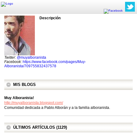
Descripción
Twitter
:
@muyalboranista
Facebook
:
https://www.facebook.com/pages/Muy-
Alboranista/709755832437578
MIS BLOGS
Muy Alboranista!
http://muyalboranista.blogspot.com/
Comunidad dedicada a Pablo Alborán y a la familia alboranista.
ÚLTIMOS ARTÍCULOS (1129)