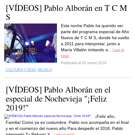
[VÍDEOS] Pablo Alborán en T C M
S
Esta noche Pablo ha querido ser
parte del programa especial de Año
Nuevo de T C M S, donde ha vuelto
a 2011 para interpretar, junto a
María Villalón imitando a...
Leer el
resto
Publicado el 02 enero 2019
CULTURA Y OCIO
,
MÚSICA
[VÍDEOS] Pablo Alborán en el
especial de Nochevieja "¡Feliz
2019!"
¡Feliz año,
Familia! Como ya es costumbre, Pablo nos acompaña en el final
y en el comienzo del nuevo año.Para despedir el 2018, Pablo
interpretó Tu Refugio.Y...
Leer el resto