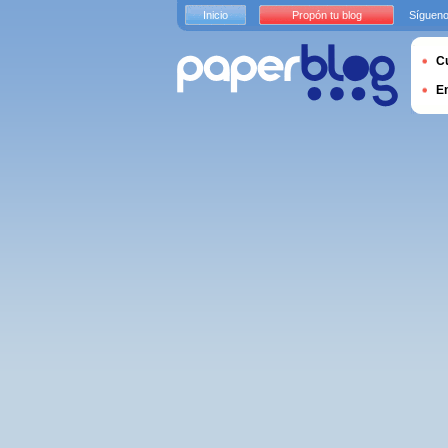
Inicio
Propón tu blog
Sígueno
Cu
E