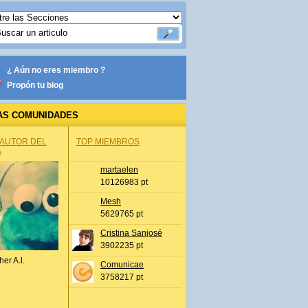
¿ Aún no eres miembro ?
Propón tu blog
AS COMUNIDADES
 AUTOR DEL
TOP MIEMBROS
A
martaelen
10126983 pt
Mesh
5629765 pt
Cristina Sanjosé
3902235 pt
her A.l.
Comunicae
3758217 pt