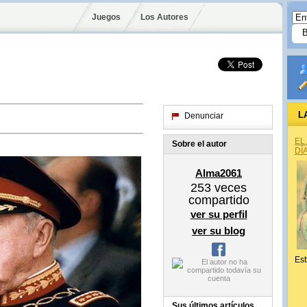
Juegos
Los Autores
L
Denunciar
EL
Sobre el autor
DÍ
Alma2061
253
veces
compartido
ver su perfil
ver su blog
Est
Sus últimos artículos