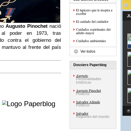
El lapicero que te inspira a
escribir
J
El cuidado del cuidador
eno
Augusto Pinochet
nació
Cuidados espirituales del
 al poder en 1973, tras
adulto mayor
do contra el gobierno del
Cuidados ambientales
 mantuvo al frente del país
Ver todos
Dossiers Paperblog
Augusto
Personalidades
históricas
Augusto Pinochet
Políticos
e
Salvador Allende
Políticos
Salvador
Regiones del mundo