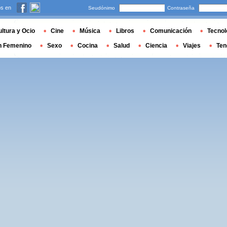
s en
Seudónimo
Contraseña
ltura y Ocio
Cine
Música
Libros
Comunicación
Tecnol
n Femenino
Sexo
Cocina
Salud
Ciencia
Viajes
Ten