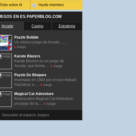
Todo sobre él
Hazte miembro
UEGOS EN ES.PAPERBLOG.COM
Arcade
Casino
Estrategia
Puzzle Bobble
Un clásico juego de Arcade. ......
Juega
Karate Blazers
Karate Blazers es un juego de
Arcade, que forma......
Juega
Puzzle De Bloques
Inventado en 1984 por el ruso Alekséi
Pázhitnov, e......
Juega
Magical Cat Adventure
Redescubre Magical Cat Adventure,
un juego de la......
Juega
Descubrir el espacio Juegos