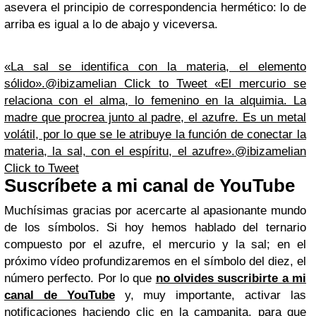
asevera el principio de correspondencia hermético: lo de
arriba es igual a lo de abajo y viceversa.
«La sal se identifica con la materia, el elemento
sólido».@ibizamelian
Click to Tweet
«El mercurio se
relaciona con el alma, lo femenino en la alquimia. La
madre que procrea junto al padre, el azufre. Es un metal
volátil, por lo que se le atribuye la función de conectar la
materia, la sal, con el espíritu, el azufre».@ibizamelian
Click to Tweet
Suscríbete a mi canal de YouTube
Muchísimas gracias por acercarte al apasionante mundo
de los símbolos. Si hoy hemos hablado del ternario
compuesto por el azufre, el mercurio y la sal; en el
próximo vídeo profundizaremos en el símbolo del diez, el
número perfecto. Por lo que
no olvides suscribirte a mi
canal de YouTube
y, muy importante, activar las
notificaciones haciendo clic en la campanita, para que