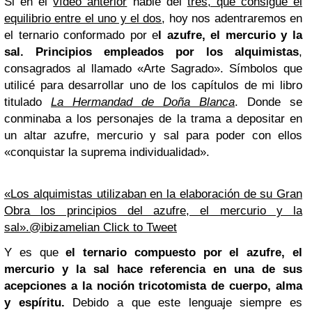
Si en el
vídeo anterior
hablé del
tres, que consigue el
equilibrio entre el uno y el dos
, hoy nos adentraremos en
el ternario conformado por e
l azufre, el mercurio y la
sal. Principios empleados por los alquimistas
,
consagrados al llamado «Arte Sagrado». Símbolos que
utilicé para desarrollar uno de los capítulos de mi libro
titulado
La Hermandad de Doña Blanca
. Donde se
conminaba a los personajes de la trama a depositar en
un altar azufre, mercurio y sal para poder con ellos
«conquistar la suprema individualidad».
«Los alquimistas utilizaban en la elaboración de su Gran
Obra los principios del azufre, el mercurio y la
sal».@ibizamelian
Click to Tweet
Y es que
el ternario compuesto por el azufre, el
mercurio y la sal hace referencia en una de sus
acepciones a la noción tricotomista de cuerpo, alma
y espíritu.
Debido a que este lenguaje siempre es