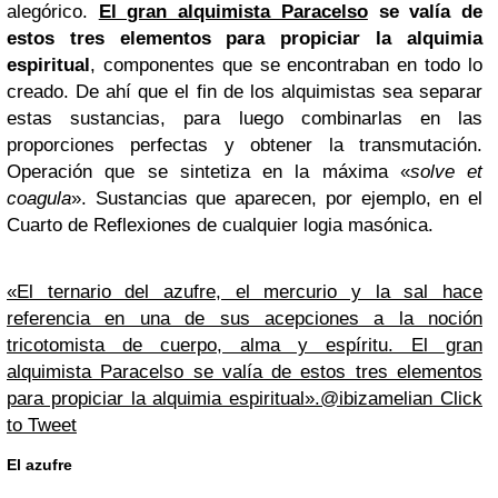
alegórico.
El gran alquimista Paracelso
se valía de
estos tres elementos para propiciar la alquimia
espiritual
, componentes que se encontraban en todo lo
creado. De ahí que el fin de los alquimistas sea separar
estas sustancias, para luego combinarlas en las
proporciones perfectas y obtener la transmutación.
Operación que se sintetiza en la máxima «
solve et
coagula
». Sustancias que aparecen, por ejemplo, en el
Cuarto de Reflexiones de cualquier logia masónica.
«El ternario del azufre, el mercurio y la sal hace
referencia en una de sus acepciones a la noción
tricotomista de cuerpo, alma y espíritu. El gran
alquimista Paracelso se valía de estos tres elementos
para propiciar la alquimia espiritual».@ibizamelian
Click
to Tweet
El azufre