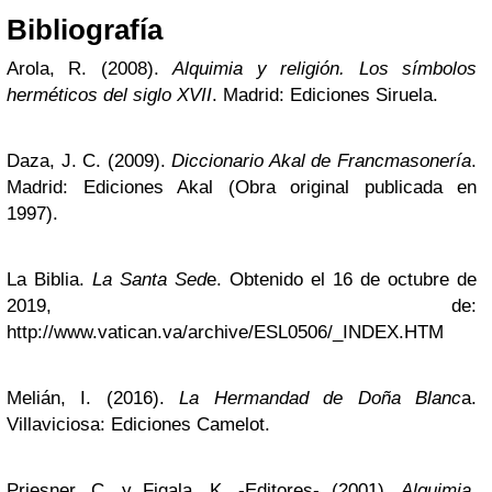
Bibliografía
Arola, R. (2008).
Alquimia y religión. Los símbolos
herméticos del siglo XVII
. Madrid: Ediciones Siruela.
Daza, J. C. (2009).
Diccionario Akal de Francmasonería
.
Madrid: Ediciones Akal (Obra original publicada en
1997).
La Biblia.
La Santa Sed
e. Obtenido el 16 de octubre de
2019, de:
http://www.vatican.va/archive/ESL0506/_INDEX.HTM
Melián, I. (2016).
La Hermandad de Doña Blanc
a.
Villaviciosa: Ediciones Camelot.
Priesner, C. y Figala, K. -Editores- (2001).
Alquimia.