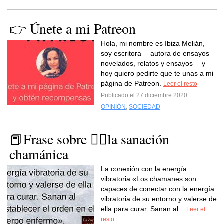
👉 Únete a mi Patreon
Hola, mi nombre es Ibiza Melián,
soy escritora —autora de ensayos
novelados, relatos y ensayos— y
hoy quiero pedirte que te unas a mi
página de Patreon.
Leer el resto
Publicado el 27 diciembre 2020
OPINIÓN
,
SOCIEDAD
📕Frase sobre 🧙‍♂️la sanación
chamánica
La conexión con la energía
vibratoria «Los chamanes son
capaces de conectar con la energía
vibratoria de su entorno y valerse de
ella para curar. Sanan al...
Leer el
resto