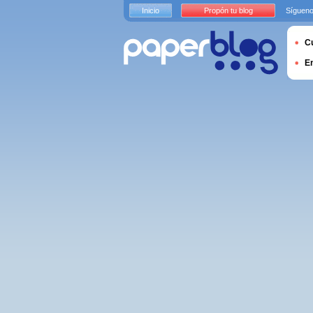
Inicio
Propón tu blog
Sígueno
Cu
E