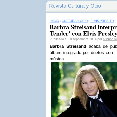
Revista Cultura y Ocio
INICIO
›
CULTURA Y OCIO
›
ELVIS PRESLEY
Barbra Streisand interp
Tender' con Elvis Presle
Publicado el 18 septiembre 2014 por
Alfonso A
Barbra Streisand
acaba de publ
álbum integrado por duetos con il
música.