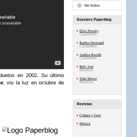
Ver todos
Dossiers Paperblog
Elvis Presley
Cantantes
Barbra Streisand
Cantantes
Andrea Bocelli
Cantantes
Billy Joel
Músicos
duetos en 2002. Su último
John Mayer
Me
, vio la luz en octubre de
Músicos
Revistas
Cultura y Ocio
Música
e