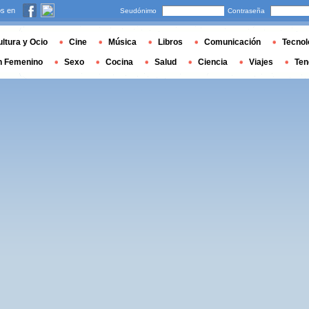
s en
Seudónimo
Contraseña
ltura y Ocio
Cine
Música
Libros
Comunicación
Tecnol
n Femenino
Sexo
Cocina
Salud
Ciencia
Viajes
Ten