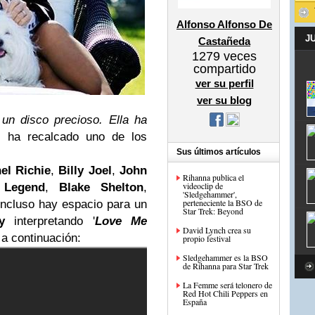
Alfonso Alfonso De
J
Castañeda
1279
veces
compartido
ver su perfil
ver su blog
un disco precioso. Ella ha
, ha recalcado uno de los
Sus últimos artículos
el Richie
,
Billy Joel
,
John
Rihanna publica el
videoclip de
 Legend
,
Blake Shelton
,
'Sledgehammer',
perteneciente la BSO de
Incluso hay espacio para un
Star Trek: Beyond
y
interpretando '
Love Me
David Lynch crea su
a continuación:
propio festival
Sledgehammer es la BSO
de Rihanna para Star Trek
La Femme será telonero de
Red Hot Chili Peppers en
España