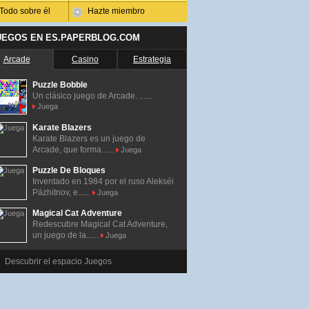
Todo sobre él
Hazte miembro
UEGOS EN ES.PAPERBLOG.COM
Arcade
Casino
Estrategia
Puzzle Bobble
Un clásico juego de Arcade. ......
Juega
Karate Blazers
Karate Blazers es un juego de
Arcade, que forma......
Juega
Puzzle De Bloques
Inventado en 1984 por el ruso Alekséi
Pázhitnov, e......
Juega
Magical Cat Adventure
Redescubre Magical Cat Adventure,
un juego de la......
Juega
Descubrir el espacio Juegos