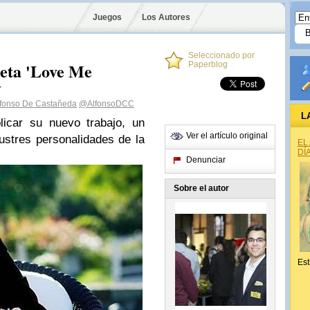
Juegos
Los Autores
Seleccionado por
reta 'Love Me
Paperblog
y
lfonso De Castañeda
@AlfonsoDCC
L
icar su nuevo trabajo, un
Ver el artículo original
ustres personalidades de la
EL
DÍ
Denunciar
Sobre el autor
Est