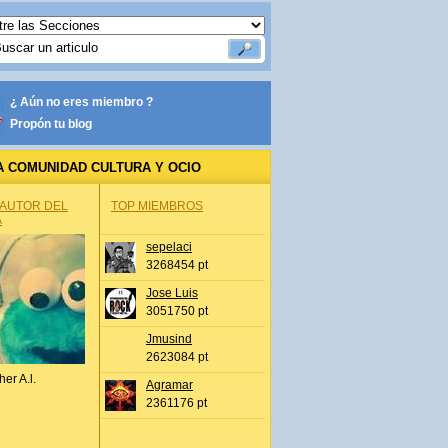
¿ Aún no eres miembro ?
Propón tu blog
A COMUNIDAD CULTURA Y OCIO
 AUTOR DEL
TOP MIEMBROS
A
sepelaci
3268454 pt
Jose Luis
3051750 pt
Jmusind
2623084 pt
her A.l.
Agramar
2361176 pt