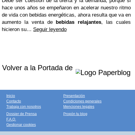
Debe ser cuestión de la oferta y la demanda, porque si
hace unos años se empeñaron en acelerar nuestro ritmo
de vida con bebidas energéticas, ahora resulta que va en
aumento la venta de
bebidas relajantes
, las cuales
hicieron su…
Seguir leyendo
Volver a la Portada de
Inicio
Presentación
Contacto
Condiciones generales
Trabaja con nosotros
Menciones legales
Dossier de Prensa
Propón tu blog
F.A.Q.
Gestionar cookies