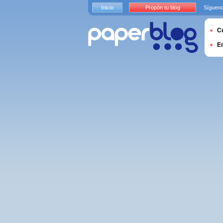
Inicio
Propón tu blog
Sígueno
Cu
E