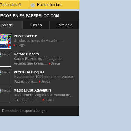
Todo sobre él
Hazte miembro
UEGOS EN ES.PAPERBLOG.COM
Arcade
Casino
Estrategia
Puzzle Bobble
Un clásico juego de Arcade. ......
Juega
Karate Blazers
Karate Blazers es un juego de
Arcade, que forma......
Juega
Puzzle De Bloques
Inventado en 1984 por el ruso Alekséi
Pázhitnov, e......
Juega
Magical Cat Adventure
Redescubre Magical Cat Adventure,
un juego de la......
Juega
Descubrir el espacio Juegos