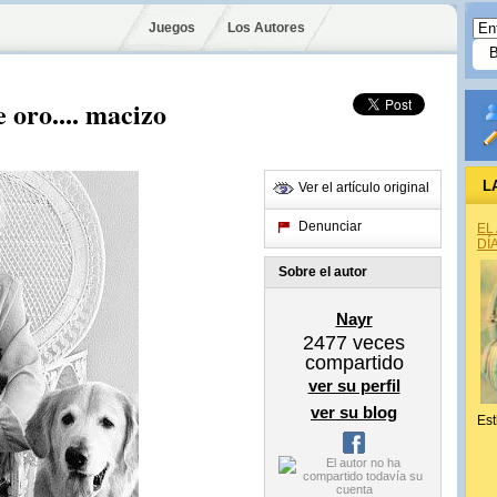
Juegos
Los Autores
 oro.... macizo
L
Ver el artículo original
Denunciar
EL
DÍ
Sobre el autor
Nayr
2477
veces
compartido
ver su perfil
ver su blog
Est