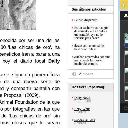
Sus últimos artículos
J
Le han disparado
Es un cachorro aún,algún
desalmado lo ha tirado a
un terraplén ,ya no le
serviría para cazar
conocida por ser una de las
desechado como si de
 80 'Las chicas de oro', ha
basura se tratase
eneficios irán a parar a una
estaban amarradas con una
minicuerda las dos en
ó hoy el diario local
Daily
medio del campo,
larse, sigue en primera línea
Ver todos
no de una nueva serie de
Dossiers Paperblog
and' y compartir pantalla con
e Proposal' (2009).
Daily News
Periódicos
 Animal Foundation de la que
 por fotografías en las que
Betty White
Actores
de 'Las chicas de oro' sin
Sandra Bullock
musculosos que le sirven
Actores