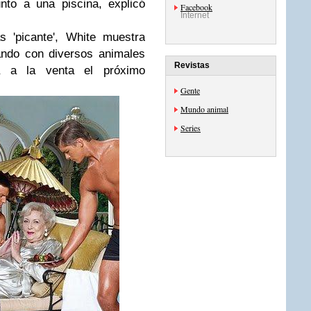
nto a una piscina, explicó
Facebook
Internet
 'picante', White muestra
ando con diversos animales
Revistas
á a la venta el próximo
Gente
Mundo animal
Series