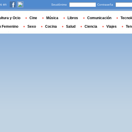
s en
Seudónimo
Contraseña
ltura y Ocio
Cine
Música
Libros
Comunicación
Tecnol
n Femenino
Sexo
Cocina
Salud
Ciencia
Viajes
Ten