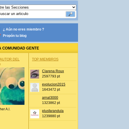
¿ Aún no eres miembro ?
Propón tu blog
A COMUNIDAD GENTE
 AUTOR DEL
TOP MIEMBROS
A
Clarena Roux
2597793 pt
evolucion2015
1643472 pt
arnal3000
1323862 pt
her A.l.
plusfarandula
1239880 pt