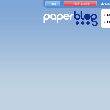
Inicio
Propón tu blog
Sígueno
Cu
E