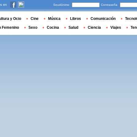
s en
Seudónimo
Contraseña
ltura y Ocio
Cine
Música
Libros
Comunicación
Tecnol
n Femenino
Sexo
Cocina
Salud
Ciencia
Viajes
Ten