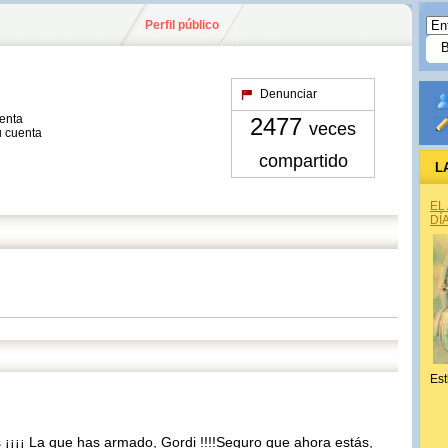
Perfil público
Denunciar
uenta
2477
veces
u cuenta
compartido
L
EL
DÍ
Est
 ¡¡¡¡ La que has armado, Gordi !!!!Seguro que ahora estás,