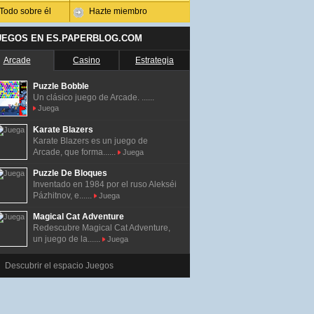
Todo sobre él
Hazte miembro
UEGOS EN ES.PAPERBLOG.COM
Arcade
Casino
Estrategia
Puzzle Bobble
Un clásico juego de Arcade. ......
Juega
Karate Blazers
Karate Blazers es un juego de
Arcade, que forma......
Juega
Puzzle De Bloques
Inventado en 1984 por el ruso Alekséi
Pázhitnov, e......
Juega
Magical Cat Adventure
Redescubre Magical Cat Adventure,
un juego de la......
Juega
Descubrir el espacio Juegos