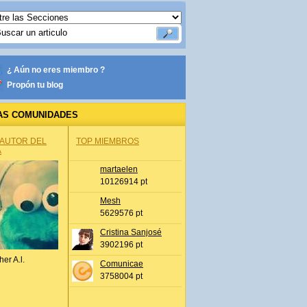
¿ Aún no eres miembro ?
Propón tu blog
AS COMUNIDADES
 AUTOR DEL
TOP MIEMBROS
A
martaelen
10126914 pt
Mesh
5629576 pt
Cristina Sanjosé
3902196 pt
her A.l.
Comunicae
3758004 pt